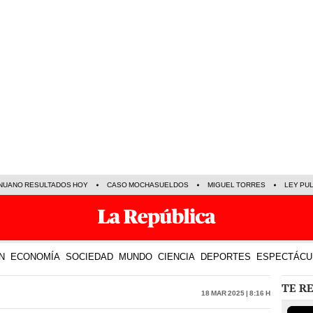
NUANO RESULTADOS HOY
CASO MOCHASUELDOS
MIGUEL TORRES
LEY PU
N
ECONOMÍA
SOCIEDAD
MUNDO
CIENCIA
DEPORTES
ESPECTÁCU
TE R
18 Mar 2025 | 8:16 h