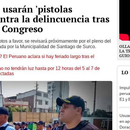
 usarán 'pistolas
ntra la delincuencia tras
l Congreso
tos a favor, se revisará próximamente por el pleno del
OLLA
da por la Municipalidad de Santiago de Surco.
LA T
GUIO
 El Peruano aclara si hay feriado largo tras el
ao no tendrán luz hasta por 12 horas del 5 al 7 de
LO
ectadas
Impul
perua
E1 y 
pymes
benef
Usuar
en ap
Dorad