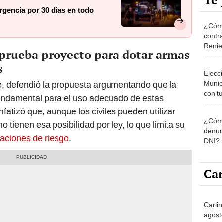
Te 
rgencia por 30 días en todo
¿Cómo
contra
Reni
prueba proyecto para dotar armas
s
Elecc
Munic
e, defendió la propuesta argumentando que la
con tu
fundamental para el uso adecuado de estas
miemb
nfatizó que, aunque los civiles pueden utilizar
de oct
¿Cómo
la O
 tienen esa posibilidad por ley, lo que limita su
denun
uaciones de riesgo
.
DNI?
Car
Carlin
agost