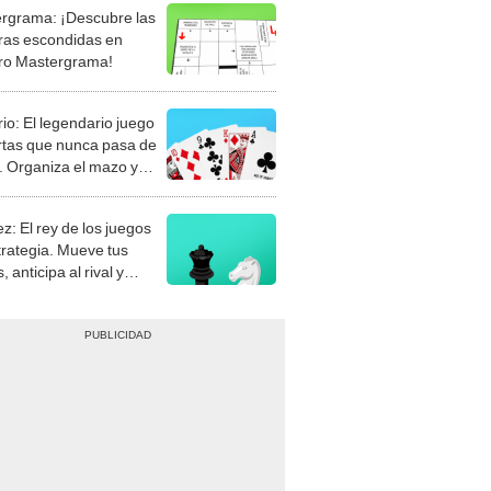
rgrama: ¡Descubre las
ras escondidas en
ro Mastergrama!
rio: El legendario juego
rtas que nunca pasa de
 Organiza el mazo y
stra tu habilidad.
z: El rey de los juegos
trategia. Mueve tus
, anticipa al rival y
gue el jaque mate.