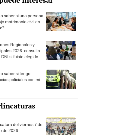
puede interesar
 saber si una persona
jo matrimonio civil en
ec?
iones Regionales y
ipales 2026: consulta
 DNI si fuiste elegido
ro de mesa para este 4
ubre en el link oficial de
 saber si tengo
NPE
cias policiales con mi
lincaturas
catura del viernes 7 de
o de 2026