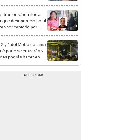
opi multó a la empresa
ás de S/ 19.000
ntran en Chorrillos a
 que desapareció por 4
3
tras ser captada por
o que conoció en Roblox:
usca al implicado
 2 y 4 del Metro de Lima:
ué parte se cruzarán y
4
utas podrás hacer en
rráneo?