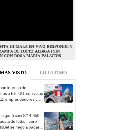
NTA HUMALA EN VIVO RESPONDE Y
RAMPA DE LÓPEZ ALIAGA | SIN
N CON ROSA MARÍA PALACIOS
 MÁS VISTO
LO ÚLTIMO
san ingreso de
nos a EE. UU. con visas
1
E2: emprendedores y
 serían los más
iciados
ia ganó casi S/14.850
uesta de fútbol, pero
2
oBet se negó a pagar: