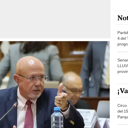
No
Partid
4 del
progr
dónde
Senam
LLUV
provi
¡Va
Circo 
del 15
Parqu
Migue