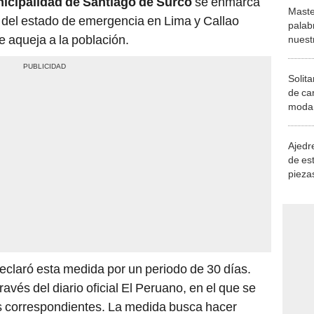
icipalidad de Santiago de Surco
se enmarca
Maste
ón del estado de emergencia en Lima y Callao
palab
ue aqueja a la población.
nuest
Solita
de ca
moda.
demue
Ajedre
de es
piezas
consi
eclaró esta medida por un periodo de 30 días.
avés del diario oficial El Peruano, en el que se
es correspondientes. La medida busca hacer