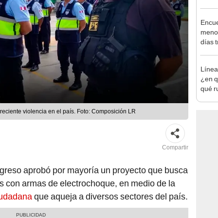
Indec
con m
Encue
menor
días 
sujet
PNP b
Línea
¿en q
qué r
subte
reciente violencia en el país. Foto: Composición LR
Compartir
greso aprobó por mayoría un proyecto que busca
es con armas de electrochoque, en medio de la
ciudadana
que aqueja a diversos sectores del país.