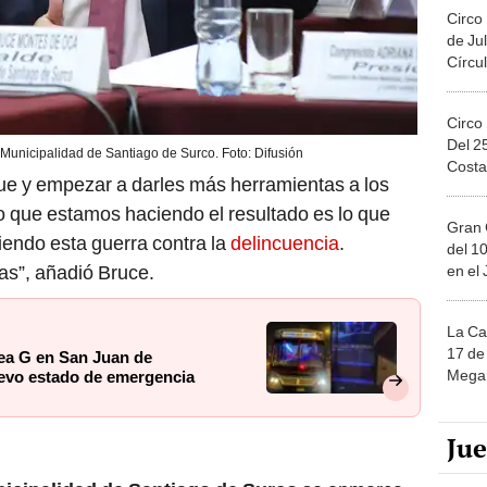
Circo
de Jul
Círcul
Circo
Del 2
Municipalidad de Santiago de Surco. Foto: Difusión
Costa
e y empezar a darles más herramientas a los
o que estamos haciendo el resultado es lo que
Gran 
endo esta guerra contra la
delincuencia
.
del 10
as”, añadió Bruce.
en el
La Ca
17 de 
nea G en San Juan de
Mega 
uevo estado de emergencia
Ju