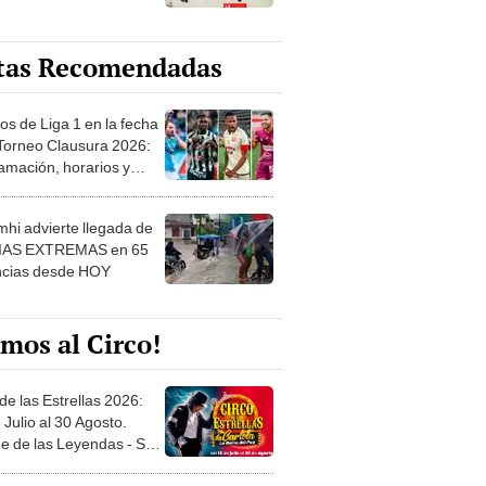
tas Recomendadas
os de Liga 1 en la fecha
 Torneo Clausura 2026:
amación, horarios y
 ver
hi advierte llegada de
IAS EXTREMAS en 65
ncias desde HOY
mos al Circo!
de las Estrellas 2026:
 Julio al 30 Agosto.
e de las Leyendas - San
l