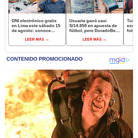
DNI electrónico gratis
Usuaria ganó casi
Turis
en Lima este sábado 15
S/14.850 en apuesta de
exces
de agosto: conoce
fútbol, pero DoradoBet
fotog
quiénes pueden
se negó a pagar:
alpa
LEER MÁS
LEER MÁS
acceder y qué
Indecopi multó a la
seren
requisitos deben
empresa con más de S/
dine
cumplir
19.000