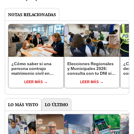
NOTAS RELACIONADAS
¿Cómo saber si una
Elecciones Regionales
¿Cóm
persona contrajo
y Municipales 2026:
denun
matrimonio civil en
consulta con tu DNI si
con 
Reniec?
fuiste elegido miembro
LEER MÁS
LEER MÁS
de mesa para este 4 de
octubre en el link oficial
de la ONPE
LO MÁS VISTO
LO ÚLTIMO