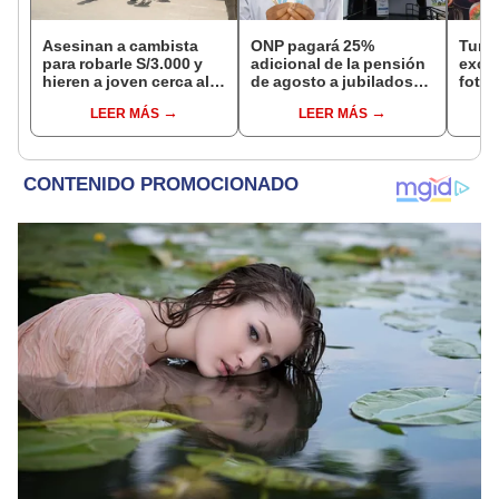
Asesinan a cambista
ONP pagará 25%
Turis
para robarle S/3.000 y
adicional de la pensión
exces
hieren a joven cerca al
de agosto a jubilados
fotog
Barrio Chino en Lima
que cumplan este
alpa
LEER MÁS
LEER MÁS
Cercado
requisito: ¿cómo saber
Seren
si soy beneficiario?
dine