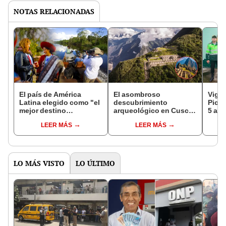
NOTAS RELACIONADAS
El país de América
El asombroso
Vigil
Latina elegido como "el
descubrimiento
Picch
mejor destino
arqueológico en Cusco
5 año
sostenible" del mundo
considerado como la
cobra
LEER MÁS
LEER MÁS
por la prestigiosa
''Cuna de Oro'': sería el
turis
revista china Voyage
segundo Machu Picchu
al co
LO MÁS VISTO
LO ÚLTIMO