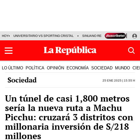
HOY
UNIVERSITARIO VS SPORTING CRISTAL
SINUANO RESULTADOS HOY
CA
LO ÚLTIMO
POLÍTICA
OPINIÓN
ECONOMÍA
SOCIEDAD
MUNDO
CIE
Sociedad
25 Ene 2025 | 15:55 h
Un túnel de casi 1,800 metros
sería la nueva ruta a Machu
Picchu: cruzará 3 distritos con
millonaria inversión de S/218
millones