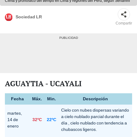
Clima y pronóstico del tiempo en Lima y regiones del Perú, según Senamhi
Sociedad LR
Compartir
AGUAYTIA - UCAYALI
Fecha
Máx.
Min.
Descripción
Cielo con nubes dispersas variando
martes,
a cielo nublado parcial durante el
14 de
32ºC
22ºC
día , cielo nublado con tendencia a
enero
chubascos ligeros.