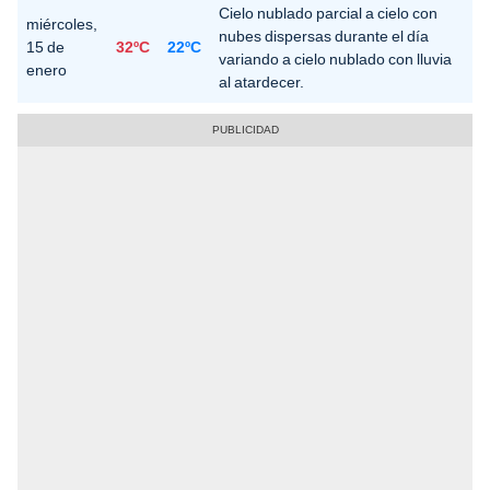
Cielo nublado parcial a cielo con
miércoles,
nubes dispersas durante el día
15 de
32ºC
22ºC
variando a cielo nublado con lluvia
enero
al atardecer.