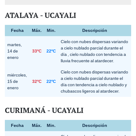
ATALAYA - UCAYALI
Fecha
Máx.
Min.
Descripción
Cielo con nubes dispersas variando
martes,
a cielo nublado parcial durante el
14 de
33ºC
22ºC
día , cielo nublado con tendencia a
enero
lluvia frecuente al atardecer.
Cielo con nubes dispersas variando
miércoles,
a cielo nublado parcial durante el
15 de
32ºC
22ºC
día con tendencia a cielo nublado y
enero
chubascos ligeros al atardecer.
CURIMANÁ - UCAYALI
Fecha
Máx.
Min.
Descripción