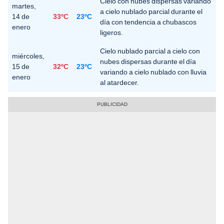
Cielo con nubes dispersas variando
martes,
a cielo nublado parcial durante el
14 de
33ºC
23ºC
día con tendencia a chubascos
enero
ligeros.
Cielo nublado parcial a cielo con
miércoles,
nubes dispersas durante el día
15 de
32ºC
23ºC
variando a cielo nublado con lluvia
enero
al atardecer.