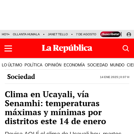
HOY
OLLANTA HUMALA
JANET TELLO
7 DE AGOSTO
TINKA RESULTADOS
LO ÚLTIMO
POLÍTICA
OPINIÓN
ECONOMÍA
SOCIEDAD
MUNDO
CIE
Sociedad
14 Ene 2025 | 0:07 h
Clima en Ucayali, vía
Senamhi: temperaturas
máximas y mínimas por
distritos este 14 de enero