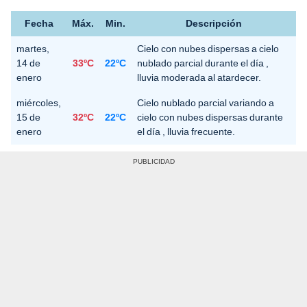
Fecha
Máx.
Min.
Descripción
martes,
Cielo con nubes dispersas a cielo
14 de
33ºC
22ºC
nublado parcial durante el día ,
enero
lluvia moderada al atardecer.
miércoles,
Cielo nublado parcial variando a
15 de
32ºC
22ºC
cielo con nubes dispersas durante
enero
el día , lluvia frecuente.