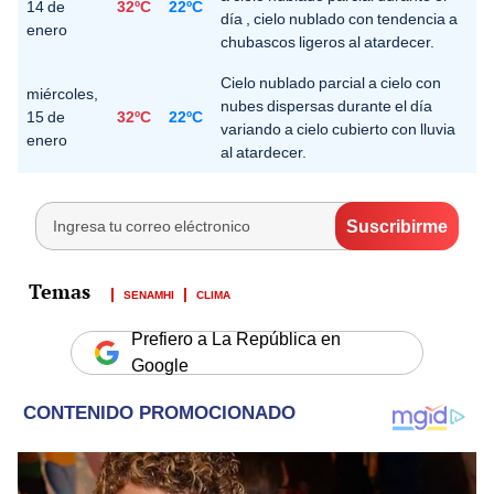
14 de
32ºC
22ºC
día , cielo nublado con tendencia a
enero
chubascos ligeros al atardecer.
Cielo nublado parcial a cielo con
miércoles,
nubes dispersas durante el día
15 de
32ºC
22ºC
variando a cielo cubierto con lluvia
enero
al atardecer.
SENAMHI
CLIMA
Prefiero a La República en
Google