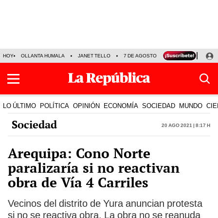
HOY
OLLANTA HUMALA
JANET TELLO
7 DE AGOSTO
TINKA RESULTADOS
LO ÚLTIMO
POLÍTICA
OPINIÓN
ECONOMÍA
SOCIEDAD
MUNDO
CIE
Sociedad
20 Ago 2021 | 8:17 h
Arequipa: Cono Norte
paralizaría si no reactivan
obra de Vía 4 Carriles
Vecinos del distrito de Yura anuncian protesta
si no se reactiva obra. La obra no se reanuda