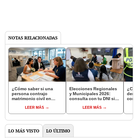
NOTAS RELACIONADAS
¿Cómo saber si una
Elecciones Regionales
¿Cóm
persona contrajo
y Municipales 2026:
denun
matrimonio civil en
consulta con tu DNI si
con 
Reniec?
fuiste elegido miembro
LEER MÁS
LEER MÁS
de mesa para este 4 de
octubre en el link oficial
de la ONPE
LO MÁS VISTO
LO ÚLTIMO