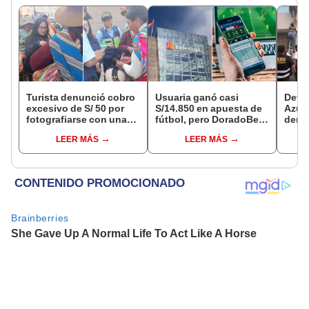
Turista denunció cobro
Usuaria ganó casi
Detie
excesivo de S/ 50 por
S/14.850 en apuesta de
Azul 
fotografiarse con una
fútbol, pero DoradoBet
denu
alpaca en Cusco y
se negó a pagar:
que l
LEER MÁS
LEER MÁS
Serenazgo recuperó el
Indecopi multó a la
polic
dinero
empresa con más de S/
19.000