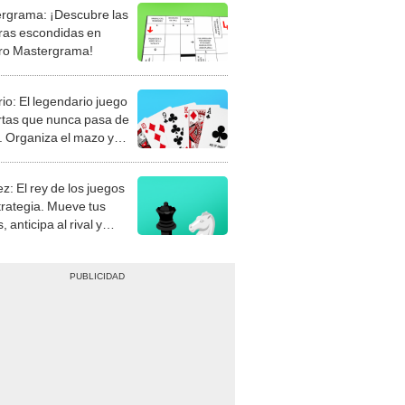
rgrama: ¡Descubre las
ras escondidas en
ro Mastergrama!
rio: El legendario juego
rtas que nunca pasa de
 Organiza el mazo y
stra tu habilidad.
z: El rey de los juegos
trategia. Mueve tus
, anticipa al rival y
gue el jaque mate.