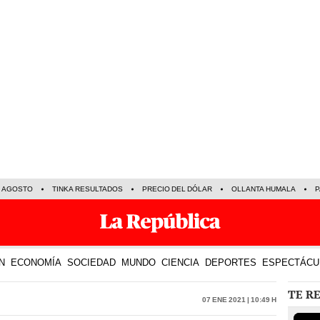
E AGOSTO
TINKA RESULTADOS
PRECIO DEL DÓLAR
OLLANTA HUMALA
P
N
ECONOMÍA
SOCIEDAD
MUNDO
CIENCIA
DEPORTES
ESPECTÁCU
TE R
07 Ene 2021 | 10:49 h