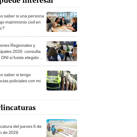
puede interesar
 saber si una persona
jo matrimonio civil en
ec?
iones Regionales y
ipales 2026: consulta
 DNI si fuiste elegido
ro de mesa para este 4
ubre en el link oficial de
 saber si tengo
NPE
cias policiales con mi
lincaturas
ncatura del jueves 6 de
o de 2026