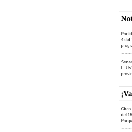
No
Partid
4 del
progr
dónde
Senam
LLUV
provi
¡Va
Circo 
del 15
Parqu
Migue