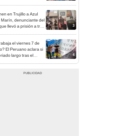
sco y Serenazgo
eró el dinero
en en Trujillo a Azul
 Marín, denunciante del
3
ue llevó a prisión a tres
as
rabaja el viernes 7 de
o? El Peruano aclara si
4
riado largo tras el
nso del 6 de agosto