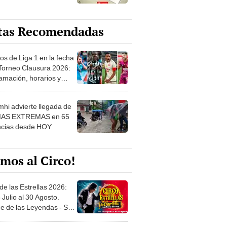
tas Recomendadas
os de Liga 1 en la fecha
 Torneo Clausura 2026:
amación, horarios y
 ver
hi advierte llegada de
IAS EXTREMAS en 65
ncias desde HOY
mos al Circo!
de las Estrellas 2026:
 Julio al 30 Agosto.
e de las Leyendas - San
l