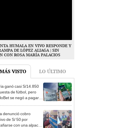
NTA HUMALA EN VIVO RESPONDE Y
RAMPA DE LÓPEZ ALIAGA | SIN
N CON ROSA MARÍA PALACIOS
 MÁS VISTO
LO ÚLTIMO
ia ganó casi S/14.850
uesta de fútbol, pero
1
oBet se negó a pagar:
opi multó a la empresa
ás de S/ 19.000
ta denunció cobro
ivo de S/ 50 por
2
rafiarse con una alpaca