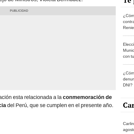
Te 
¿Cómo
contra
Reni
Elecc
Munic
con tu
miemb
de oct
¿Cómo
la O
denun
DNI?
ción esta relacionada a la
conmemoración de
Car
cia
del Perú, que se cumplen en el presente año.
Carli
agost