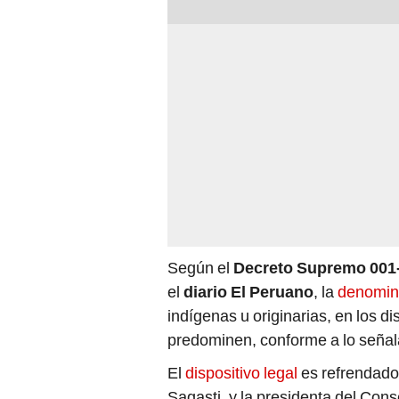
Según el
Decreto Supremo 00
el
diario El Peruano
, la
denomin
indígenas u originarias, en los di
predominen, conforme a lo señala
El
dispositivo legal
es refrendado 
Sagasti, y la presidenta del Con