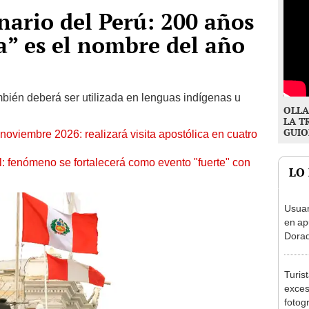
nario del Perú: 200 años
” es el nombre del año
bién deberá ser utilizada en lenguas indígenas u
OLLA
LA T
GUIO
oviembre 2026: realizará visita apostólica en cuatro
: fenómeno se fortalecerá como evento "fuerte" con
LO
Usuar
en ap
Dorad
Indec
con m
Turis
exces
fotog