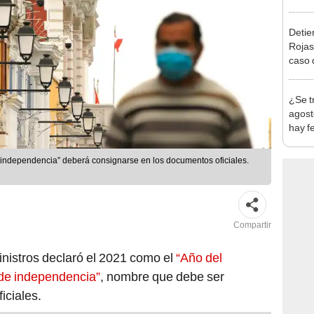
en Cu
recup
Detien
Rojas
caso q
policí
¿Se t
agost
hay fe
desca
 independencia” deberá consignarse en los documentos oficiales.
Compartir
nistros declaró el 2021 como el
“Año del
 de independencia”
, nombre que debe ser
iciales.