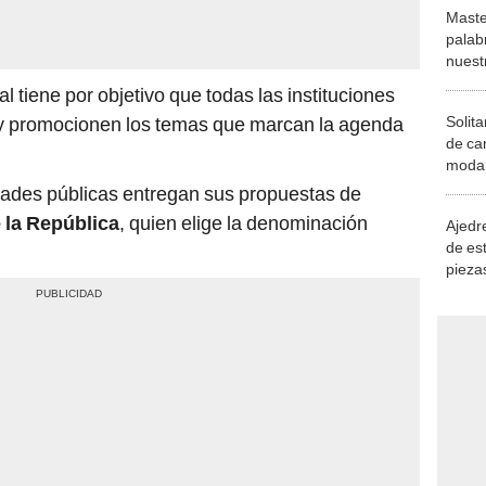
Maste
palab
nuest
l tiene por objetivo que todas las instituciones
Solita
y promocionen los temas que marcan la agenda
de ca
moda.
demue
idades públicas entregan sus propuestas de
 la República
, quien elige la denominación
Ajedre
de es
piezas
consi