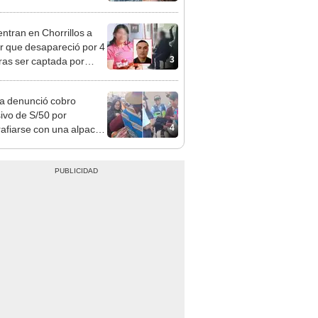
opi multó a la empresa
ás de S/ 19.000
ntran en Chorrillos a
 que desapareció por 4
3
tras ser captada por
o que conoció en Roblox:
usca al implicado
ta denunció cobro
ivo de S/50 por
4
rafiarse con una alpaca
sco: serenazgo
eró el dinero