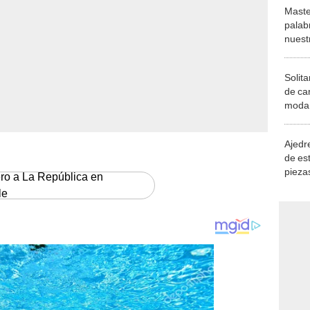
Maste
palab
nuest
Solita
de ca
moda.
demue
Ajedre
de es
piezas
ero a La República en
consi
le