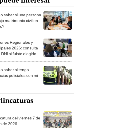
puede interesar
 saber si una persona
jo matrimonio civil en
ec?
iones Regionales y
ipales 2026: consulta
 DNI si fuiste elegido
ro de mesa para este 4
ubre en el link oficial de
 saber si tengo
NPE
cias policiales con mi
lincaturas
catura del viernes 7 de
o de 2026