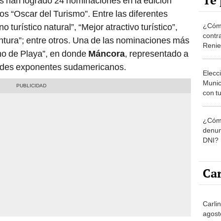
Te 
os han logrado 24 nominaciones en la edición
 “Oscar del Turismo”. Entre las diferentes
¿Cómo
 turístico natural”, “Mejor atractivo turístico”,
contra
ntura”; entre otros. Una de las nominaciones más
Reni
ino de Playa”, en donde
Máncora
, representado a
andes exponentes sudamericanos.
Elecc
Munic
con tu
miemb
de oct
¿Cómo
la O
denun
DNI?
Car
Carlin
agost