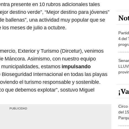
tra presente en 10 rubros adicionales tales
ejor destino verde”, “Mejor destino para jóvenes”
No
de ballenas”, una actividad muy popular que se
e los meses de julio a octubre.
Partid
4 del
progr
dónde
ercio, Exterior y Turismo (Dircetur), venimos
 de Máncora. Asimismo, con nuestro equipo
Senam
as municipalidades, estamos
impulsando
LLUV
provi
e Bioseguridad Internacional en todas las playas
viendo el turismo responsable y sostenible.
¡Va
co que debemos explotar”, sostuvo Miguel
Circo 
del 15
Parqu
Migue