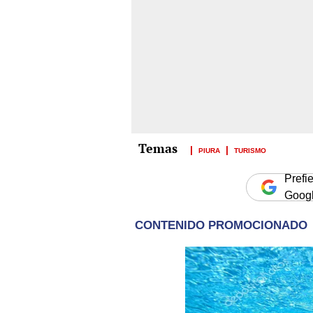
PIURA
TURISMO
Prefi
Goog