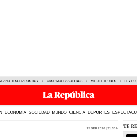
NUANO RESULTADOS HOY
CASO MOCHASUELDOS
MIGUEL TORRES
LEY PU
N
ECONOMÍA
SOCIEDAD
MUNDO
CIENCIA
DEPORTES
ESPECTÁCU
TE R
15 Sep 2020 | 21:30 h