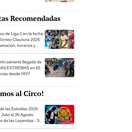
tas Recomendadas
os de Liga 1 en la fecha
 Torneo Clausura 2026:
amación, horarios y
 ver
hi advierte llegada de
IAS EXTREMAS en 65
ncias desde HOY
mos al Circo!
de las Estrellas 2026:
 Julio al 30 Agosto.
e de las Leyendas - San
l