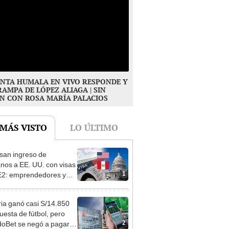
NTA HUMALA EN VIVO RESPONDE Y
RAMPA DE LÓPEZ ALIAGA | SIN
N CON ROSA MARÍA PALACIOS
 MÁS VISTO
LO ÚLTIMO
san ingreso de
nos a EE. UU. con visas
1
E2: emprendedores y
 serían los más
iciados
ia ganó casi S/14.850
uesta de fútbol, pero
2
oBet se negó a pagar: