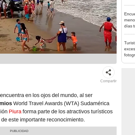
Indec
con m
Encue
menor
días 
sujet
PNP b
Turis
exces
fotog
en Cu
recup
Compartir
e encuentra en los ojos del mundo, al ser
mios
World Travel Awards (WTA) Sudamérica
gión
Piura
forma parte de los atractivos turísticos
r de este importante reconocimiento.