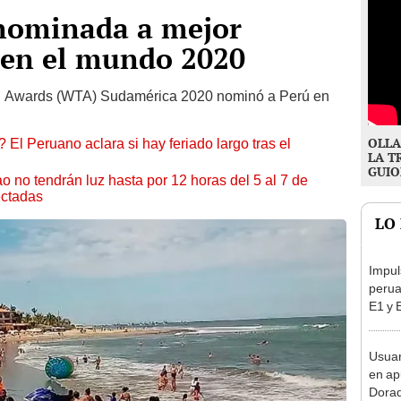
nominada a mejor
 en el mundo 2020
vel Awards (WTA) Sudamérica 2020 nominó a Perú en
OLLA
 El Peruano aclara si hay feriado largo tras el
LA T
GUIO
ao no tendrán luz hasta por 12 horas del 5 al 7 de
ectadas
LO
Impul
perua
E1 y 
pymes
benef
Usuar
en ap
Dorad