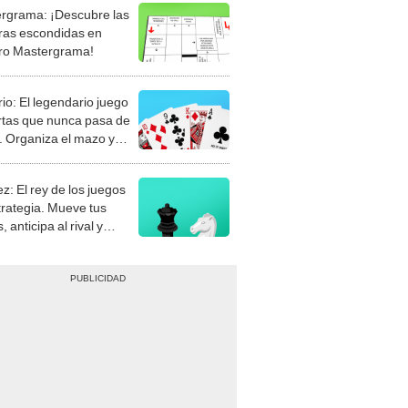
rgrama: ¡Descubre las
ras escondidas en
ro Mastergrama!
rio: El legendario juego
rtas que nunca pasa de
 Organiza el mazo y
stra tu habilidad.
z: El rey de los juegos
trategia. Mueve tus
, anticipa al rival y
gue el jaque mate.