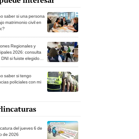
puede interesar
 saber si una persona
jo matrimonio civil en
ec?
iones Regionales y
ipales 2026: consulta
 DNI si fuiste elegido
ro de mesa para este 4
ubre en el link oficial de
 saber si tengo
NPE
cias policiales con mi
lincaturas
ncatura del jueves 6 de
o de 2026