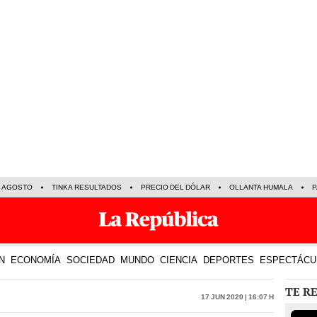
E AGOSTO
TINKA RESULTADOS
PRECIO DEL DÓLAR
OLLANTA HUMALA
P
N
ECONOMÍA
SOCIEDAD
MUNDO
CIENCIA
DEPORTES
ESPECTÁCU
TE R
17 Jun 2020 | 16:07 h