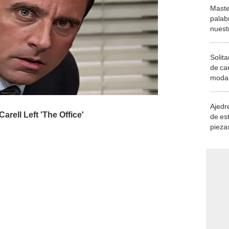
Maste
palab
nuest
Solita
de ca
moda.
demue
Ajedre
de es
piezas
consi