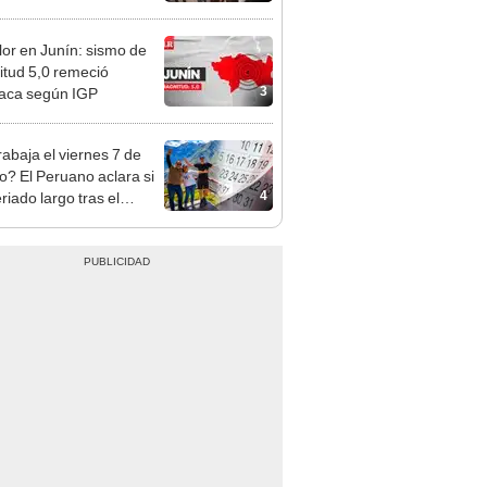
as
or en Junín: sismo de
tud 5,0 remeció
3
aca según IGP
rabaja el viernes 7 de
o? El Peruano aclara si
4
riado largo tras el
nso del 6 de agosto