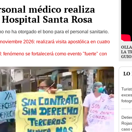
rsonal médico realiza
a Hospital Santa Rosa
o no ha otorgado el bono para el personal sanitario.
oviembre 2026: realizará visita apostólica en cuatro
OLLA
LA T
: fenómeno se fortalecerá como evento "fuerte" con
GUIO
LO
Turis
exces
fotog
en Cu
recup
Detien
Rojas
caso q