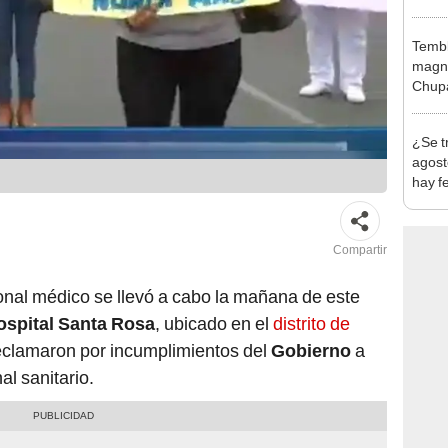
policí
Tembl
magni
Chup
¿Se t
agost
hay fe
desca
Compartir
nal médico se llevó a cabo la mañana de este
ospital Santa Rosa
, ubicado en el
distrito de
reclamaron por incumplimientos del
Gobierno
a
al sanitario.