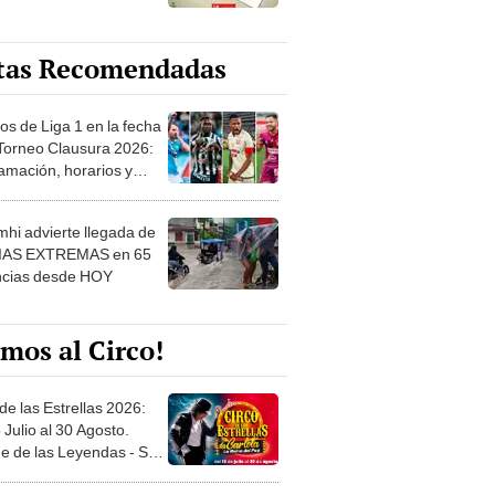
tas Recomendadas
os de Liga 1 en la fecha
 Torneo Clausura 2026:
amación, horarios y
 ver
hi advierte llegada de
IAS EXTREMAS en 65
ncias desde HOY
mos al Circo!
de las Estrellas 2026:
 Julio al 30 Agosto.
e de las Leyendas - San
l