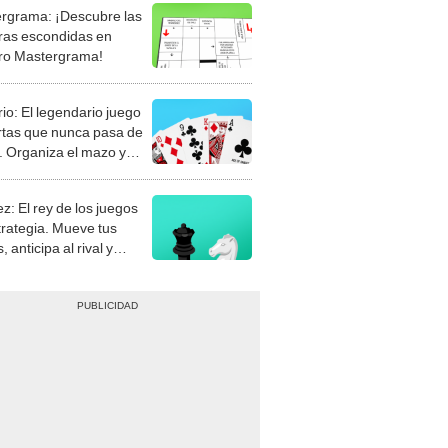
rgrama: ¡Descubre las
ras escondidas en
ro Mastergrama!
rio: El legendario juego
rtas que nunca pasa de
 Organiza el mazo y
stra tu habilidad.
z: El rey de los juegos
trategia. Mueve tus
, anticipa al rival y
gue el jaque mate.