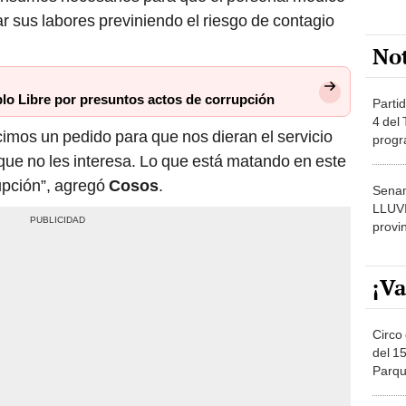
r sus labores previniendo el riesgo de contagio
No
blo Libre por presuntos actos de corrupción
Partid
4 del
cimos un pedido para que nos dieran el servicio
progr
dónde
que no les interesa. Lo que está matando en este
rupción”, agregó
Cosos
.
Senam
LLUV
provi
¡Va
Circo 
del 15
Parqu
Migue