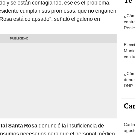
Te 
o y se están contagiando, ese es el problema.
presidente cumplan sus promesas, que no engañen
¿Cómo
a Rosa está colapsado”, señaló el galeno en
contra
Reni
Elecc
Munic
con tu
miemb
de oct
¿Cómo
la O
denun
DNI?
Car
Carli
tal Santa Rosa
denunció la insuficiencia de
agost
 insumos necesarios para que el personal médico