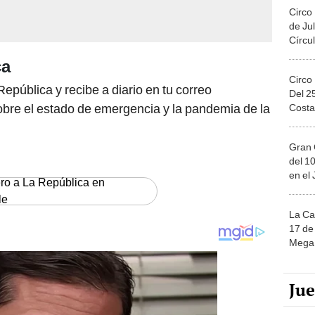
Circo
de Jul
Círcul
ca
Circo
República y recibe a diario en tu correo
Del 2
sobre el estado de emergencia y la pandemia de la
Costa
Gran 
del 10
en el
ero a La República en
le
La Ca
17 de 
Mega 
Ju