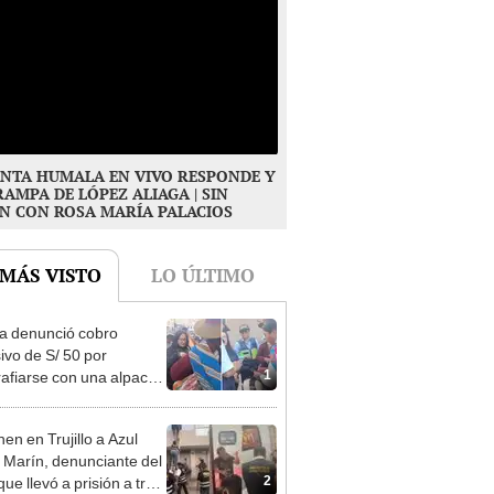
NTA HUMALA EN VIVO RESPONDE Y
RAMPA DE LÓPEZ ALIAGA | SIN
N CON ROSA MARÍA PALACIOS
 MÁS VISTO
LO ÚLTIMO
ta denunció cobro
ivo de S/ 50 por
1
rafiarse con una alpaca
sco y Serenazgo
eró el dinero
en en Trujillo a Azul
 Marín, denunciante del
2
ue llevó a prisión a tres