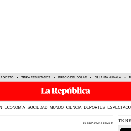
E AGOSTO
TINKA RESULTADOS
PRECIO DEL DÓLAR
OLLANTA HUMALA
P
N
ECONOMÍA
SOCIEDAD
MUNDO
CIENCIA
DEPORTES
ESPECTÁCU
TE R
16 Sep 2024 | 18:23 h