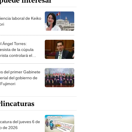
puede interesar
iencia laboral de Keiko
ori
l Ángel Torres:
esista de la cúpula
rista controlará el
r año del Senado
les del primer Gabinete
erial del gobierno de
 Fujimori
lincaturas
ncatura del jueves 6 de
o de 2026