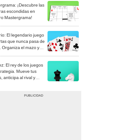
rgrama: ¡Descubre las
ras escondidas en
ro Mastergrama!
rio: El legendario juego
rtas que nunca pasa de
 Organiza el mazo y
stra tu habilidad.
z: El rey de los juegos
trategia. Mueve tus
, anticipa al rival y
gue el jaque mate.