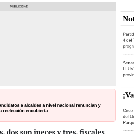
No
Partid
4 del
progr
dónde
Senam
LLUV
provi
¡Va
ndidatos a alcaldes a nivel nacional renuncian y
Circo 
a reelección encubierta
del 15
Parqu
Migue
 dos son jueces y tres, fiscales