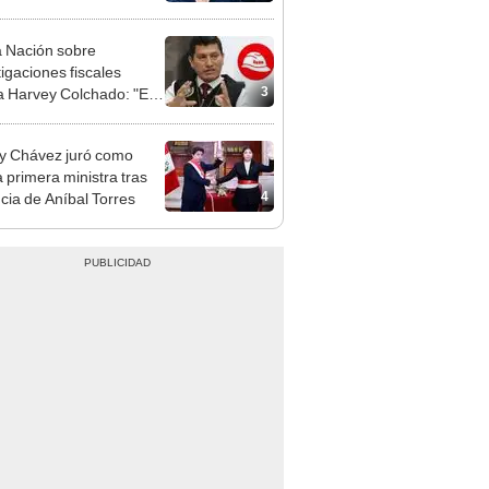
e deja sacar la vuelta"
 Nación sobre
tigaciones fiscales
3
a Harvey Colchado: "El
terio Público no puede
ilizado políticamente"
y Chávez juró como
 primera ministra tras
4
cia de Aníbal Torres