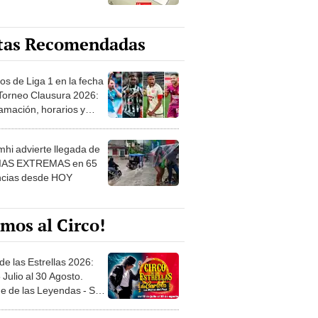
tas Recomendadas
os de Liga 1 en la fecha
 Torneo Clausura 2026:
amación, horarios y
 ver
hi advierte llegada de
IAS EXTREMAS en 65
ncias desde HOY
mos al Circo!
de las Estrellas 2026:
 Julio al 30 Agosto.
e de las Leyendas - San
l