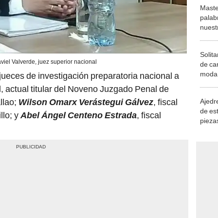
Maste
palab
nuest
Solita
viel Valverde, juez superior nacional
de ca
moda.
ueces de investigación preparatoria nacional a
demue
l, actual titular del Noveno Juzgado Penal de
llao;
Wilson Omarx Verástegui Gálvez
, fiscal
Ajedre
de es
llo; y
Abel Ángel Centeno Estrada
, fiscal
piezas
consi