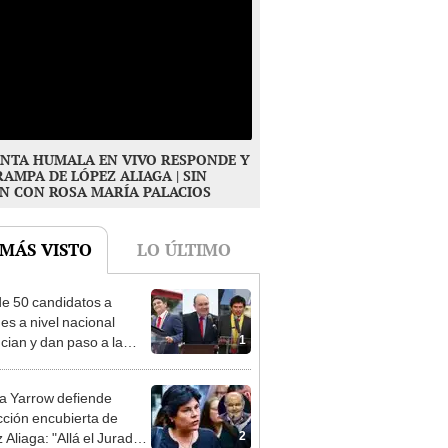
NTA HUMALA EN VIVO RESPONDE Y
RAMPA DE LÓPEZ ALIAGA | SIN
N CON ROSA MARÍA PALACIOS
 MÁS VISTO
LO ÚLTIMO
e 50 candidatos a
des a nivel nacional
1
cian y dan paso a la
cción encubierta
 Yarrow defiende
cción encubierta de
2
 Aliaga: "Allá el Jurado