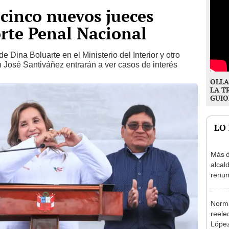
cinco nuevos jueces
orte Penal Nacional
 Dina Boluarte en el Ministerio del Interior y otro
 José Santiváñez entrarán a ver casos de interés
OLLA
LA T
GUIO
LO
Más d
alcal
renun
reele
Norma
reele
López