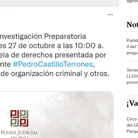
No
Partid
4 del
progr
dónde
Senam
LLUV
provi
¡Va
Circo 
del 15
Parqu
Migue