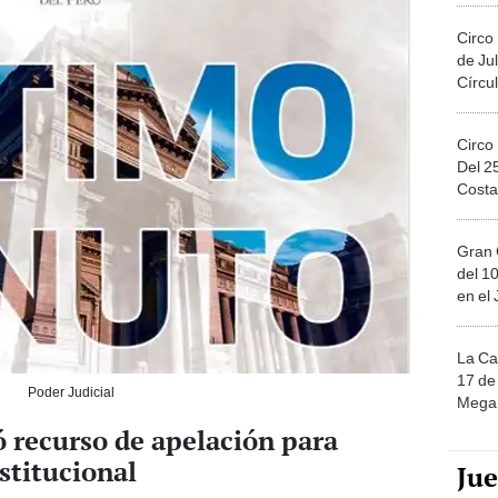
Circo
de Jul
Círcul
Circo
Del 2
Costa
Gran 
del 10
en el
La Ca
17 de 
Poder Judicial
Mega 
ó recurso de apelación para
stitucional
Ju
Castillo, el abogado Benji Espinoza, presentó el