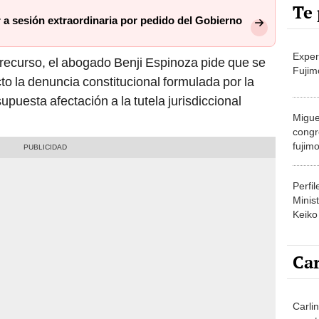
Te 
a sesión extraordinaria por pedido del Gobierno
Exper
recurso, el abogado Benji Espinoza pide que se
Fujim
cto la denuncia constitucional formulada por la
upuesta afectación a la tutela jurisdiccional
Migue
congr
fujimo
prime
Perfi
Minist
Keiko
Car
Carli
agost