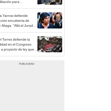
gresista fujimorista
 Cordero Jon Tay
 Yarrow defiende
cción encubierta de
3
 Aliaga: "Allá el Jurado
e deja sacar la vuelta"
l Torres defiende la
alidad en el Congreso
4
e a proyecto de ley que
ea la presencialidad