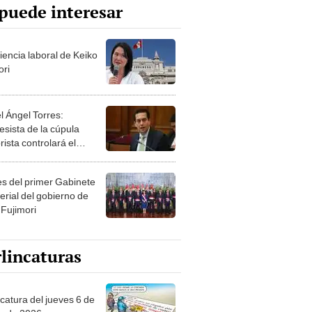
puede interesar
iencia laboral de Keiko
ori
l Ángel Torres:
esista de la cúpula
rista controlará el
r año del Senado
les del primer Gabinete
erial del gobierno de
 Fujimori
lincaturas
ncatura del jueves 6 de
o de 2026