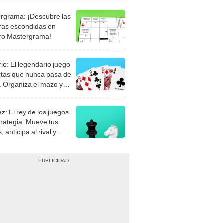
rgrama: ¡Descubre las
ras escondidas en
ro Mastergrama!
rio: El legendario juego
rtas que nunca pasa de
 Organiza el mazo y
stra tu habilidad.
z: El rey de los juegos
trategia. Mueve tus
, anticipa al rival y
gue el jaque mate.