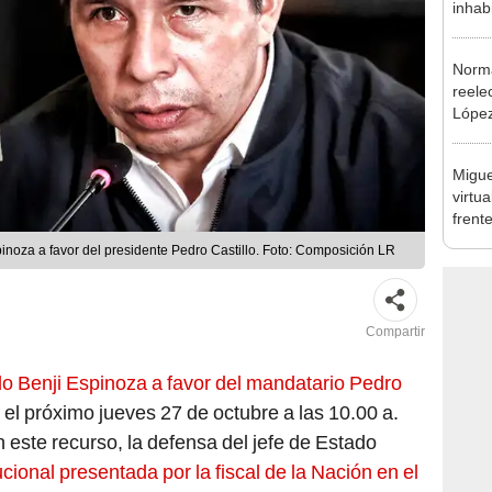
excon
María
Norma
reele
López
que s
Migue
virtu
frent
plant
inoza a favor del presidente Pedro Castillo. Foto: Composición LR
Compartir
o Benji Espinoza a favor del mandatario Pedro
el próximo jueves 27 de octubre a las 10.00 a.
n este recurso, la defensa del jefe de Estado
cional presentada por la fiscal de la Nación en el