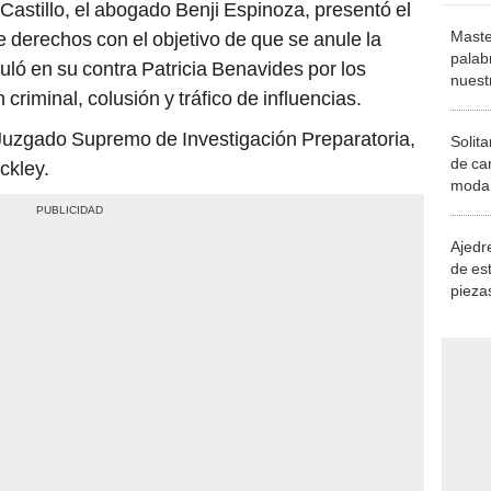
Maste
e derechos con el objetivo de que se anule la
palab
uló en su contra Patricia Benavides por los
nuest
criminal, colusión y tráfico de influencias.
 Juzgado Supremo de Investigación Preparatoria,
Solita
de ca
ckley.
moda.
demue
Ajedre
de es
piezas
consi