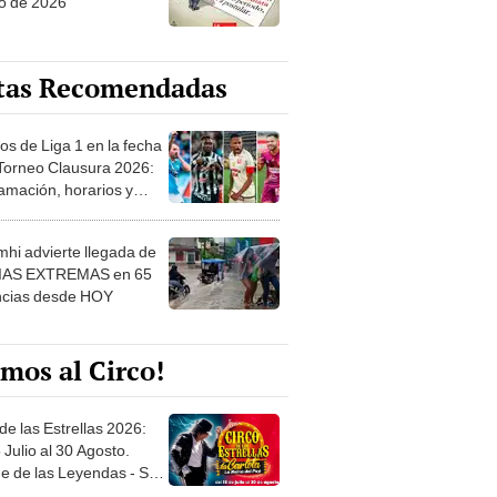
tas Recomendadas
os de Liga 1 en la fecha
 Torneo Clausura 2026:
amación, horarios y
 ver
hi advierte llegada de
IAS EXTREMAS en 65
ncias desde HOY
mos al Circo!
de las Estrellas 2026:
 Julio al 30 Agosto.
e de las Leyendas - San
l