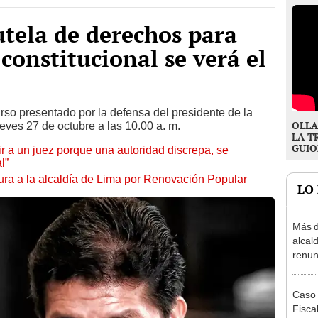
utela de derechos para
constitucional se verá el
urso presentado por la defensa del presidente de la
OLLA
eves 27 de octubre a las 10.00 a. m.
LA T
GUIO
tuir a un juez porque una autoridad discrepa, se
l”
ura a la alcaldía de Lima por Renovación Popular
LO
Más d
alcal
renun
reele
Caso 
Fiscal
inhabi