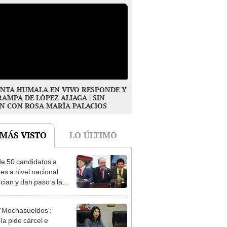
NTA HUMALA EN VIVO RESPONDE Y
RAMPA DE LÓPEZ ALIAGA | SIN
N CON ROSA MARÍA PALACIOS
 MÁS VISTO
LO ÚLTIMO
e 50 candidatos a
des a nivel nacional
1
cian y dan paso a la
cción encubierta
'Mochasueldos':
ía pide cárcel e
2
litación para