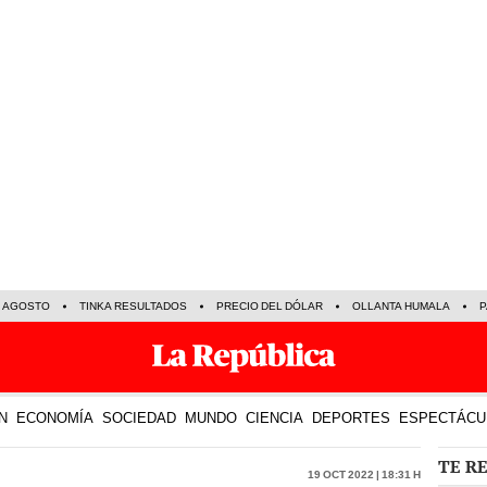
E AGOSTO
TINKA RESULTADOS
PRECIO DEL DÓLAR
OLLANTA HUMALA
P
N
ECONOMÍA
SOCIEDAD
MUNDO
CIENCIA
DEPORTES
ESPECTÁCU
TE R
19 Oct 2022 | 18:31 h