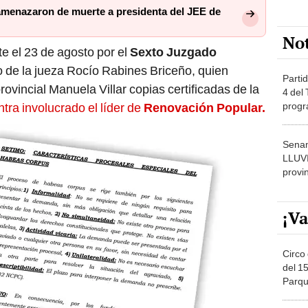
menazaron de muerte a presidenta del JEE de
No
e el 23 de agosto por el
Sexto Juzgado
o de la jueza Rocío Rabines Briceño, quien
Partid
provincial Manuela Villar copias certificadas de la
4 del
progr
tra involucrado el líder de
Renovación Popular.
dónde
Senam
LLUV
provi
¡Va
Circo 
del 15
Parqu
Migue