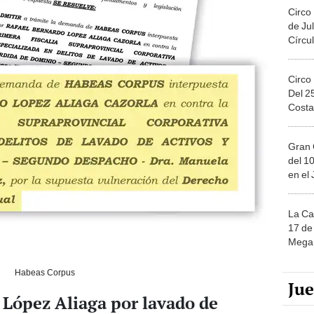
Circo
de Jul
Círcul
Circo
Del 2
Costa
Gran 
del 10
en el
La Ca
17 de 
Mega 
Habeas Corpus
Ju
a López Aliaga por lavado de