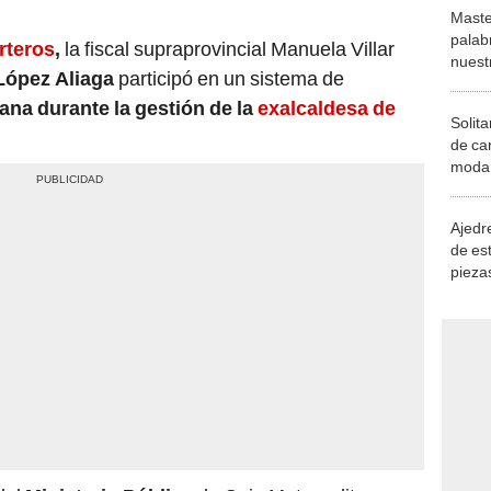
Maste
palab
rteros
,
la fiscal supraprovincial Manuela Villar
nuest
López Aliaga
participó en un sistema de
ana durante la gestión de la
exalcaldesa de
Solita
de ca
moda.
demue
Ajedre
de es
piezas
consi