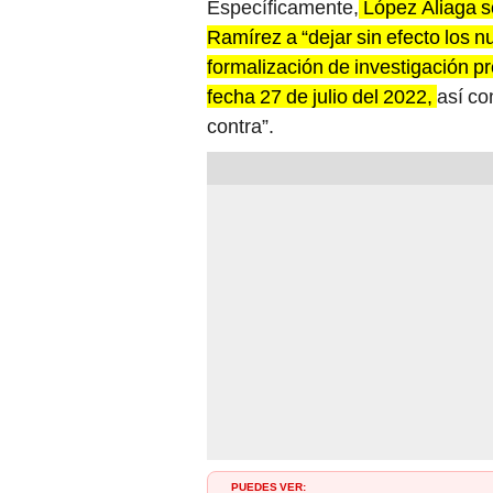
Específicamente,
López Aliaga sol
Ramírez a “dejar sin efecto los n
formalización de investigación pr
fecha 27 de julio del 2022,
así co
contra”.
PUEDES VER: