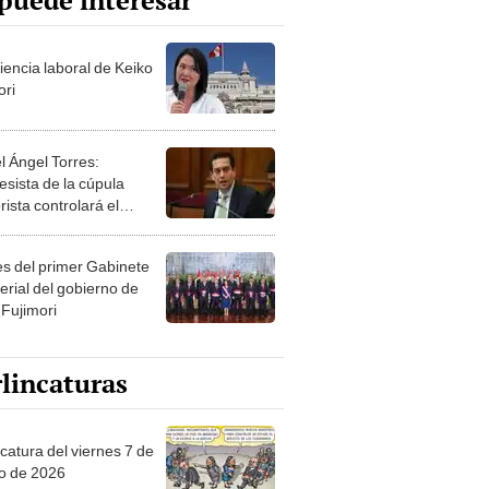
puede interesar
iencia laboral de Keiko
ori
l Ángel Torres:
esista de la cúpula
rista controlará el
r año del Senado
les del primer Gabinete
erial del gobierno de
 Fujimori
lincaturas
catura del viernes 7 de
o de 2026