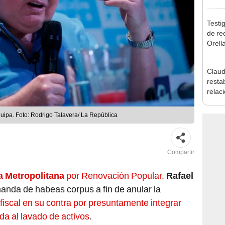
reele
Testig
de re
Orell
Claud
resta
relac
Mexic
salvo
quipa. Foto: Rodrigo Talavera/ La República
Cháv
Compartir
 Metropolitana
por Renovación Popular,
Rafael
anda de habeas corpus a fin de anular la
 fiscal en su contra por presuntamente integrar
da al lavado de activos
.