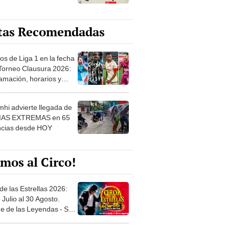
tas Recomendadas
os de Liga 1 en la fecha
 Torneo Clausura 2026:
amación, horarios y
 ver
hi advierte llegada de
IAS EXTREMAS en 65
ncias desde HOY
mos al Circo!
de las Estrellas 2026:
 Julio al 30 Agosto.
e de las Leyendas - San
l