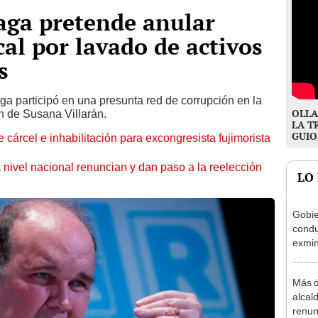
aga pretende anular
cal por lavado de activos
s
aga participó en una presunta red de corrupción en la
OLLA
n de Susana Villarán.
LA T
GUIO
 cárcel e inhabilitación para excongresista fujimorista
 nivel nacional renuncian y dan paso a la reelección
LO
Gobie
condu
exmin
la m
Más d
alcal
renun