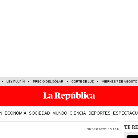
LEY PULPÍN
PRECIO DEL DÓLAR
CORTE DE LUZ
VIERNES 7 DE AGOSTO
N
ECONOMÍA
SOCIEDAD
MUNDO
CIENCIA
DEPORTES
ESPECTÁCU
TE R
30 Sep 2022 | 19:14 h