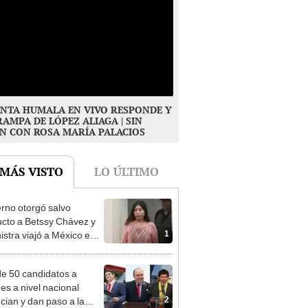
NTA HUMALA EN VIVO RESPONDE Y
RAMPA DE LÓPEZ ALIAGA | SIN
N CON ROSA MARÍA PALACIOS
 MÁS VISTO
LO ÚLTIMO
rno otorgó salvo
cto a Betssy Chávez y
1
istra viajó a México en
adrugada
e 50 candidatos a
des a nivel nacional
2
cian y dan paso a la