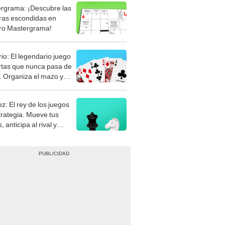
rgrama: ¡Descubre las
ras escondidas en
ro Mastergrama!
rio: El legendario juego
rtas que nunca pasa de
 Organiza el mazo y
stra tu habilidad.
z: El rey de los juegos
trategia. Mueve tus
, anticipa al rival y
gue el jaque mate.