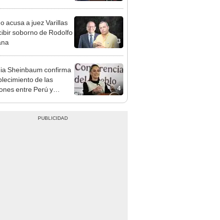
cción encubierta
o acusa a juez Varillas
cibir soborno de Rodolfo
3
ana
ia Sheinbaum confirma
blecimiento de las
4
iones entre Perú y
o tras otorgarse
conducto para Betsy
ez