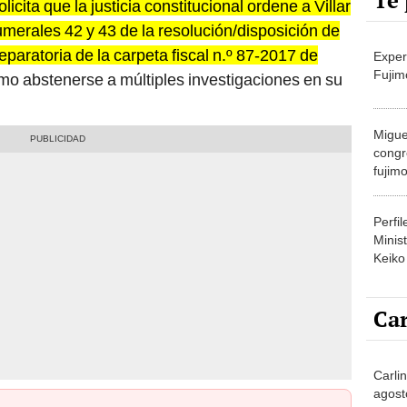
Te 
icita que la justicia constitucional ordene a Villar
umerales 42 y 43 de la resolución/disposición de
eparatoria de la carpeta fiscal n.º 87-2017 de
Exper
Fujim
mo abstenerse a múltiples investigaciones en su
Migue
congr
fujimo
prime
Perfi
Minist
Keiko
Car
Carlin
agost