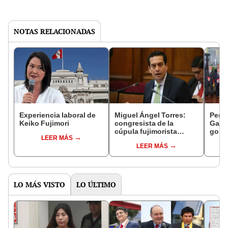
NOTAS RELACIONADAS
Experiencia laboral de
Miguel Ángel Torres:
Perfi
Keiko Fujimori
congresista de la
Gabin
cúpula fujimorista
gobi
LEER MÁS
controlará el primer año
Fujim
LEER MÁS
del Senado
LO MÁS VISTO
LO ÚLTIMO