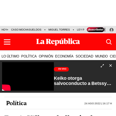
HOY
CASO MOCHASUELDOS
MIGUEL TORRES
LEY PULPÍN
PRECIO DEL
LO ÚLTIMO
POLÍTICA
OPINIÓN
ECONOMÍA
SOCIEDAD
MUNDO
CIE
EN VIVO
Keiko otorga
salvoconducto a Betssy
Chávez y renuevan
Petroperú | Sin Guion con
Rosa María Palacios
Política
24 Ago 2022 | 16:17 h