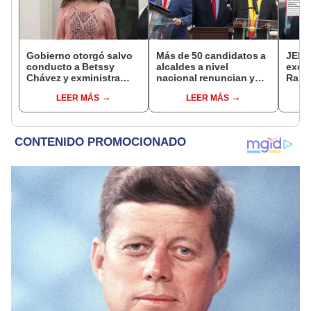
Gobierno otorgó salvo
Más de 50 candidatos a
JEE 
conducto a Betssy
alcaldes a nivel
excl
Chávez y exministra
nacional renuncian y
Ramí
viajó a México en la
dan paso a la reelección
cand
LEER MÁS
LEER MÁS
madrugada
encubierta
regio
sent