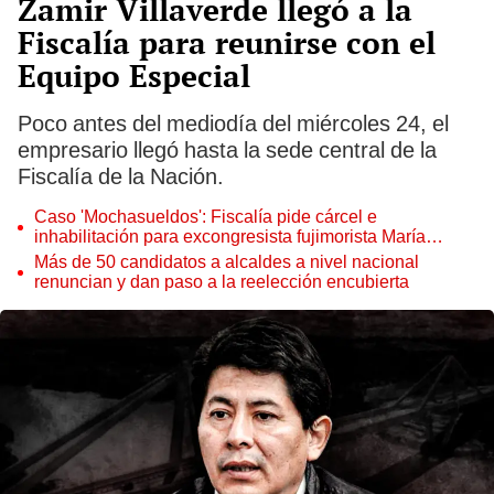
Zamir Villaverde llegó a la
Fiscalía para reunirse con el
Equipo Especial
Poco antes del mediodía del miércoles 24, el
empresario llegó hasta la sede central de la
Fiscalía de la Nación.
Caso 'Mochasueldos': Fiscalía pide cárcel e
inhabilitación para excongresista fujimorista María
Cordero Jon Tay
Más de 50 candidatos a alcaldes a nivel nacional
renuncian y dan paso a la reelección encubierta