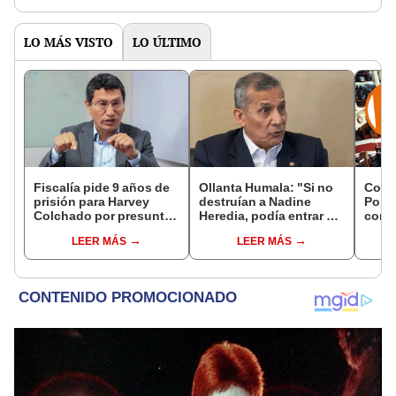
LO MÁS VISTO
LO ÚLTIMO
Fiscalía pide 9 años de
Ollanta Humala: "Si no
Cong
prisión para Harvey
destruían a Nadine
Popul
Colchado por presunta
Heredia, podía entrar en
comis
negociación
el 2021 o el 2026"
Cáma
LEER MÁS
LEER MÁS
incompatible y falsedad
ideológica