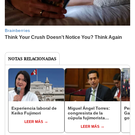
NOTAS RELACIONADAS
Experiencia laboral de
Miguel Ángel Torres:
Perfi
Keiko Fujimori
congresista de la
Gabin
cúpula fujimorista
gobi
LEER MÁS
controlará el primer año
Fujim
LEER MÁS
del Senado