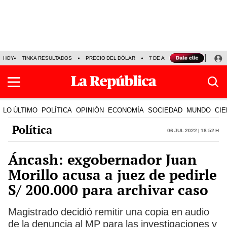
HOY
TINKA RESULTADOS
PRECIO DEL DÓLAR
7 DE AGOSTO
OLLANTA H
LO ÚLTIMO
POLÍTICA
OPINIÓN
ECONOMÍA
SOCIEDAD
MUNDO
CIE
Política
06 Jul 2022 | 18:52 h
Áncash: exgobernador Juan
Morillo acusa a juez de pedirle
S/ 200.000 para archivar caso
Magistrado decidió remitir una copia en audio
de la denuncia al MP para las investigaciones y