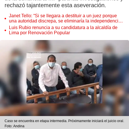
rechazó tajantemente esta aseveración.
Janet Tello: “Si se llegara a destituir a un juez porque
una autoridad discrepa, se eliminaría la independencia
judicial”
Luis Rubio renuncia a su candidatura a la alcaldía de
Lima por Renovación Popular
Caso se encuentra en etapa intermedia. Próximamente iniciará el juicio oral.
Foto: Andina