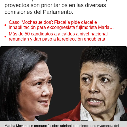
proyectos son prioritarios en las diversas
comisiones del Parlamento.
Caso 'Mochasueldos': Fiscalía pide cárcel e
inhabilitación para excongresista fujimorista María
Cordero Jon Tay
Más de 50 candidatos a alcaldes a nivel nacional
renuncian y dan paso a la reelección encubierta
Martha Moyano se pronunció sobre adelanto de elecciones y vacancia del