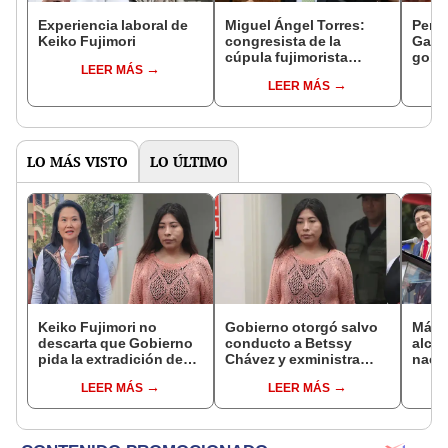
Experiencia laboral de
Miguel Ángel Torres:
Perfi
Keiko Fujimori
congresista de la
Gabin
cúpula fujimorista
gobi
LEER MÁS
controlará el primer año
Fujim
LEER MÁS
del Senado
LO MÁS VISTO
LO ÚLTIMO
Keiko Fujimori no
Gobierno otorgó salvo
Más d
descarta que Gobierno
conducto a Betssy
alcal
pida la extradición de
Chávez y exministra
nacio
Betssy Chávez: "Está
viajó a México en la
dan p
LEER MÁS
LEER MÁS
dentro de nuestras
madrugada
encu
facultades"