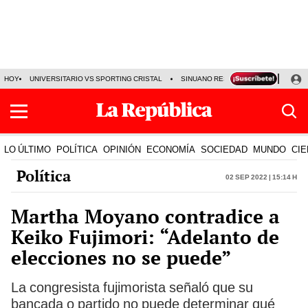
HOY
UNIVERSITARIO VS SPORTING CRISTAL
SINUANO RESULTADOS HOY
CA
LO ÚLTIMO
POLÍTICA
OPINIÓN
ECONOMÍA
SOCIEDAD
MUNDO
CIE
Política
02 Sep 2022 | 15:14 h
Martha Moyano contradice a
Keiko Fujimori: “Adelanto de
elecciones no se puede”
La congresista fujimorista señaló que su
bancada o partido no puede determinar qué