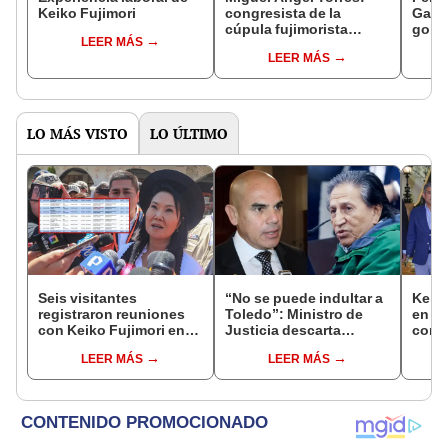
Keiko Fujimori
congresista de la
Gabin
cúpula fujimorista
gobi
LEER MÁS
controlará el primer año
Fujim
LEER MÁS
del Senado
LO MÁS VISTO
LO ÚLTIMO
Seis visitantes
“No se puede indultar a
Keiko
registraron reuniones
Toledo”: Ministro de
en Pa
con Keiko Fujimori en
Justicia descarta
con 
las mismas horas que la
beneficio para el
Patri
LEER MÁS
LEER MÁS
presidenta se
exmandatario
encontraba en Junín