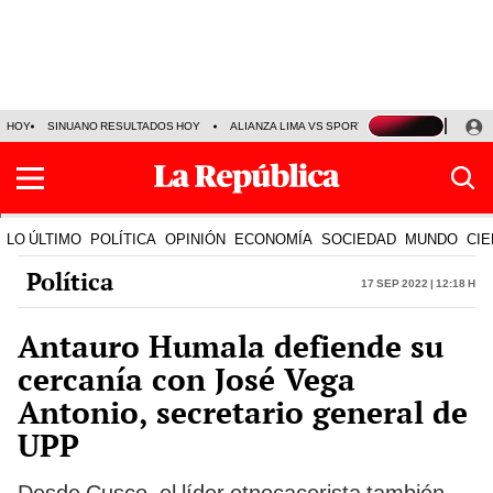
HOY
SINUANO RESULTADOS HOY
ALIANZA LIMA VS SPORT BOYS
JORGE MES
LO ÚLTIMO
POLÍTICA
OPINIÓN
ECONOMÍA
SOCIEDAD
MUNDO
CIE
Política
17 Sep 2022 | 12:18 h
Antauro Humala defiende su
cercanía con José Vega
Antonio, secretario general de
UPP