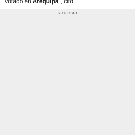
votado en
Arequipa
”, citó.