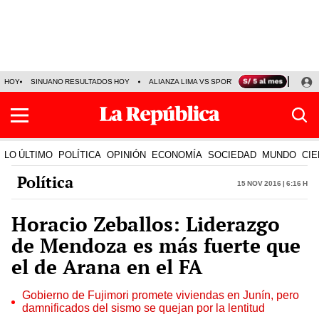
HOY
SINUANO RESULTADOS HOY
ALIANZA LIMA VS SPORT BOYS
JORGE MES
LO ÚLTIMO
POLÍTICA
OPINIÓN
ECONOMÍA
SOCIEDAD
MUNDO
CIE
Política
15 Nov 2016 | 6:16 h
Horacio Zeballos: Liderazgo
de Mendoza es más fuerte que
el de Arana en el FA
Gobierno de Fujimori promete viviendas en Junín, pero
damnificados del sismo se quejan por la lentitud