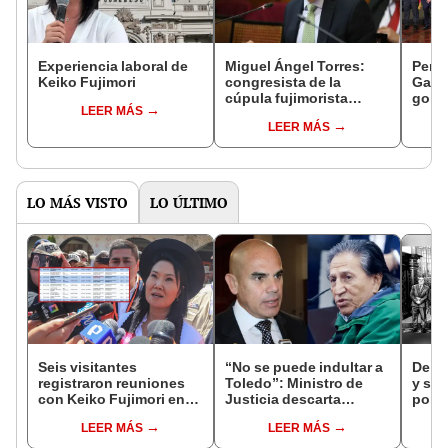
Experiencia laboral de
Miguel Ángel Torres:
Perfi
Keiko Fujimori
congresista de la
Gabin
cúpula fujimorista
gobi
LEER MÁS
controlará el primer año
Fujim
LEER MÁS
del Senado
LO MÁS VISTO
LO ÚLTIMO
Seis visitantes
“No se puede indultar a
De fa
registraron reuniones
Toledo”: Ministro de
y sob
con Keiko Fujimori en
Justicia descarta
por R
las mismas horas que la
beneficio para el
LEER MÁS
LEER MÁS
presidenta se
exmandatario
encontraba en Junín