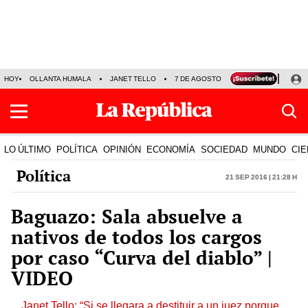
HOY
OLLANTA HUMALA
JANET TELLO
7 DE AGOSTO
TINKA RESULTADOS
LO ÚLTIMO
POLÍTICA
OPINIÓN
ECONOMÍA
SOCIEDAD
MUNDO
CIE
Política
21 Sep 2016 | 21:28 h
Baguazo: Sala absuelve a
nativos de todos los cargos
por caso “Curva del diablo” |
VIDEO
Janet Tello: “Si se llegara a destituir a un juez porque