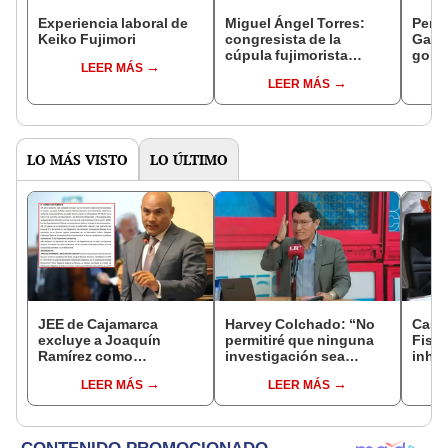
Experiencia laboral de
Miguel Ángel Torres:
Perfi
Keiko Fujimori
congresista de la
Gabin
cúpula fujimorista
gobi
LEER MÁS
controlará el primer año
Fujim
LEER MÁS
del Senado
LO MÁS VISTO
LO ÚLTIMO
JEE de Cajamarca
Harvey Colchado: “No
Caso
excluye a Joaquín
permitiré que ninguna
Fisca
Ramírez como
investigación sea
inhab
candidato a gobernador
utilizada como presión
exco
LEER MÁS
LEER MÁS
regional por ocultar
política”
fujim
sentencia
Cord