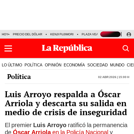
HOY
PRECIO DEL DÓLAR
KENJI FUJIMORI
PLAZA VEA
FERIADOS
KE
LO ÚLTIMO
POLÍTICA
OPINIÓN
ECONOMÍA
SOCIEDAD
MUNDO
CIE
Política
02 Abr 2026 | 15:00 h
Luis Arroyo respalda a Óscar
Arriola y descarta su salida en
medio de crisis de inseguridad
El premier
Luis Arroyo
ratificó la permanencia
de
Óscar Arriola
en la Policía Nacional
y