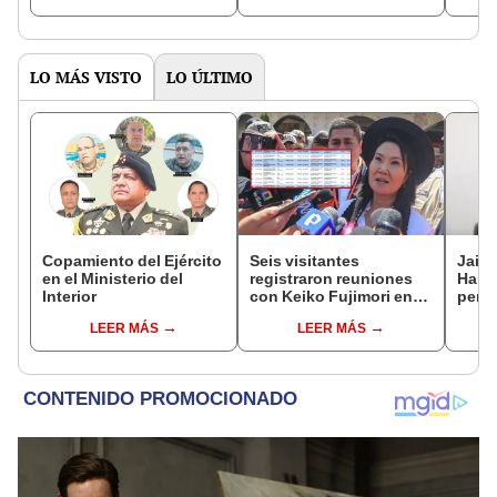
si quede vivo"
LO MÁS VISTO
LO ÚLTIMO
Copamiento del Ejército
Seis visitantes
Jaim
en el Ministerio del
registraron reuniones
Harv
Interior
con Keiko Fujimori en
perse
las mismas horas que la
horri
LEER MÁS
LEER MÁS
presidenta se
encontraba en Junín