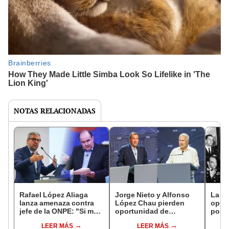
NOTAS RELACIONADAS
Rafael López Aliaga
Jorge Nieto y Alfonso
La Ma
lanza amenaza contra
López Chau pierden
opusi
jefe de la ONPE: "Si me
oportunidad de
polít
hacen eso a mí, voy a
destacar en fecha final
Velas
LEER MÁS
LEER MÁS
ver las oficinas y no sé
del debate presidencial