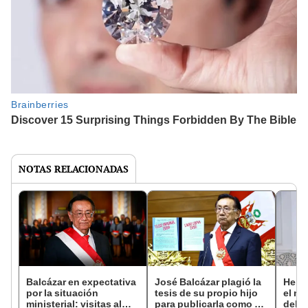
NOTAS RELACIONADAS
Balcázar en expectativa
José Balcázar plagió la
Hern
por la situación
tesis de su propio hijo
el nu
ministerial: visitas al
para publicarla como un
del G