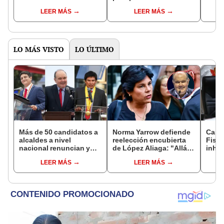
despacho, presión de
libro de su autoría
Balc
LEER MÁS
LEER MÁS
partidos y ministros que
se posicionan
LO MÁS VISTO
LO ÚLTIMO
Más de 50 candidatos a
Norma Yarrow defiende
Caso
alcaldes a nivel
reelección encubierta
Fisca
nacional renuncian y
de López Aliaga: "Allá el
inhab
dan paso a la reelección
Jurado que se deja
exco
LEER MÁS
LEER MÁS
encubierta
sacar la vuelta"
fujim
Cord