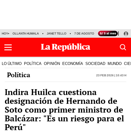
HOY
OLLANTA HUMALA
JANET TELLO
7 DE AGOSTO
TINKA RESULTADOS
LO ÚLTIMO
POLÍTICA
OPINIÓN
ECONOMÍA
SOCIEDAD
MUNDO
CIE
Política
23 Feb 2026 | 10:43 h
Indira Huilca cuestiona
designación de Hernando de
Soto como primer ministro de
Balcázar: "Es un riesgo para el
Perú"