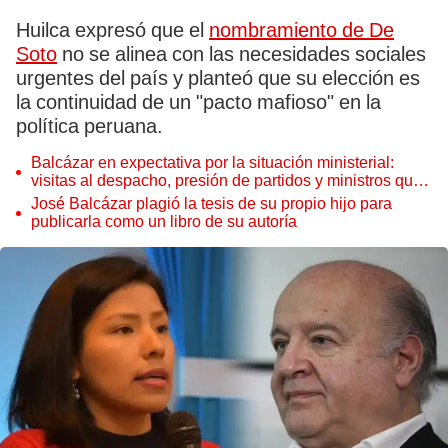
Huilca expresó que el
nombramiento de De
Soto
no se alinea con las necesidades sociales
urgentes del país y planteó que su elección es
la continuidad de un "pacto mafioso" en la
política peruana.
Balcázar en expectativa por la situación ministerial:
visitas al despacho, presión de partidos y ministros que
se posicionan
José Balcázar plagió la tesis de su propio hijo para
publicarla como un libro de su autoría