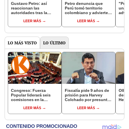
Gustavo Petro: así
Petro denuncia que
"Petr
reaccionan las
Perú tomó territorio
una c
autoridades tras la
colombiano y advierte:
advie
acusación de que Perú
“Vamos a defender
colom
LEER MÁS
LEER MÁS
habría "copado"
nuestra soberanía”
denu
territorio colombiano
por t
LO MÁS VISTO
LO ÚLTIMO
Congreso: Fuerza
Fiscalía pide 9 años de
Ollan
Popular liderará seis
prisión para Harvey
destr
comisiones en la
Colchado por presunta
Hered
Cámara de Diputados
negociación
el 20
LEER MÁS
LEER MÁS
incompatible y falsedad
ideológica