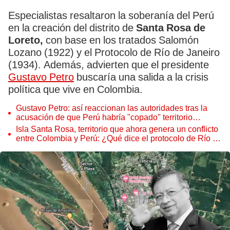
Especialistas resaltaron la soberanía del Perú
en la creación del distrito de
Santa Rosa de
Loreto,
con base en los tratados Salomón
Lozano (1922) y el Protocolo de Río de Janeiro
(1934). Además, advierten que el presidente
Gustavo Petro
buscaría una salida a la crisis
política que vive en Colombia.
Gustavo Petro: así reaccionan las autoridades tras la
acusación de que Perú habría "copado" territorio
colombiano
Isla Santa Rosa, territorio que ahora genera un conflicto
entre Colombia y Perú: ¿Qué dice el protocolo de Río de
Janeiro?