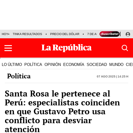
HOY
TINKA RESULTADOS
PRECIO DEL DÓLAR
7 DE AGOSTO
OLLANTA H
LO ÚLTIMO
POLÍTICA
OPINIÓN
ECONOMÍA
SOCIEDAD
MUNDO
CIE
Política
07 Ago 2025 | 14:25 h
Santa Rosa le pertenece al
Perú: especialistas coinciden
en que Gustavo Petro usa
conflicto para desviar
atención