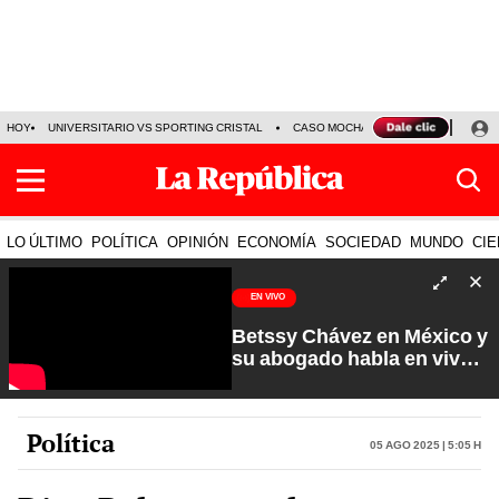
HOY
UNIVERSITARIO VS SPORTING CRISTAL
CASO MOCHASUELDOS
MIGUEL
LO ÚLTIMO
POLÍTICA
OPINIÓN
ECONOMÍA
SOCIEDAD
MUNDO
CIE
EN VIVO
Betssy Chávez en México y
su abogado habla en vivo |
Que No Se Te Olvide con
Carlos Cornejo
Política
05 Ago 2025 | 5:05 h