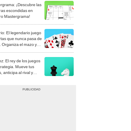
rgrama: ¡Descubre las
ras escondidas en
ro Mastergrama!
rio: El legendario juego
rtas que nunca pasa de
 Organiza el mazo y
stra tu habilidad.
z: El rey de los juegos
trategia. Mueve tus
, anticipa al rival y
gue el jaque mate.