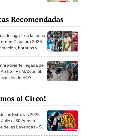
tas Recomendadas
os de Liga 1 en la fecha
 Torneo Clausura 2026:
amación, horarios y
 ver
hi advierte llegada de
IAS EXTREMAS en 65
ncias desde HOY
mos al Circo!
de las Estrellas 2026:
 Julio al 30 Agosto.
e de las Leyendas - San
l