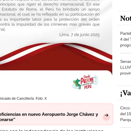
No
Partid
4 del
progr
dónde
Senam
LLUV
provi
¡Va
icado de Cancillería. Foto: X
Circo 
del 15
eficiencias en nuevo Aeropuerto Jorge Chávez y
ionarse”
Parqu
Migue