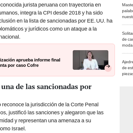
conocida jurista peruana con trayectoria en
Maste
palab
humanos, integra la CPI desde 2018 y ha sido
nuest
nclusión en la lista de sancionadas por EE. UU. ha
plomáticos y jurídicos como un ataque a la
Solita
rnacional.
de ca
moda.
demue
ización aprueba informe final
Ajedre
enta por caso Cofre
de es
piezas
consi
 una de las sancionadas por
 reconoce la jurisdicción de la Corte Penal
s, justificó las sanciones y alegaron que las
timidad y representan una amenaza a su
como Israel.