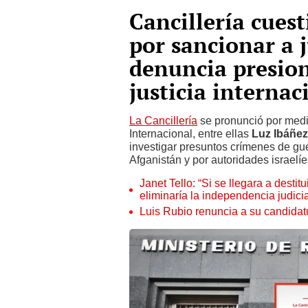
Cancillería cues
por sancionar a j
denuncia presion
justicia internac
La Cancillería
se pronunció por medi
Internacional, entre ellas
Luz Ibáñez
investigar presuntos crímenes de gu
Afganistán y por autoridades israelí
Janet Tello: “Si se llegara a desti
eliminaría la independencia judicia
Luis Rubio renuncia a su candidat