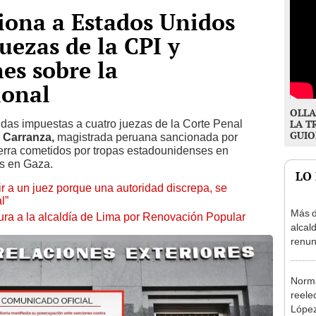
tiona a Estados Unidos
uezas de la CPI y
es sobre la
ional
OLLA
das impuestas a cuatro juezas de la Corte Penal
LA T
GUIO
 Carranza,
magistrada peruana sancionada por
erra cometidos por tropas estadounidenses en
es en Gaza.
LO
tuir a un juez porque una autoridad discrepa, se
l”
Más d
ura a la alcaldía de Lima por Renovación Popular
alcal
renun
reele
Norma
reele
López