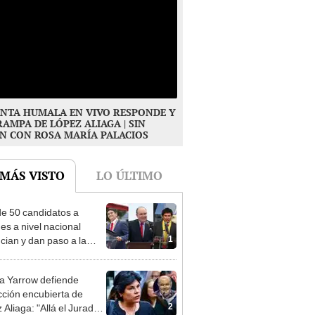
NTA HUMALA EN VIVO RESPONDE Y
RAMPA DE LÓPEZ ALIAGA | SIN
N CON ROSA MARÍA PALACIOS
 MÁS VISTO
LO ÚLTIMO
e 50 candidatos a
des a nivel nacional
1
cian y dan paso a la
cción encubierta
 Yarrow defiende
cción encubierta de
2
 Aliaga: "Allá el Jurado