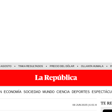
E AGOSTO
TINKA RESULTADOS
PRECIO DEL DÓLAR
OLLANTA HUMALA
P
N
ECONOMÍA
SOCIEDAD
MUNDO
CIENCIA
DEPORTES
ESPECTÁCU
TE R
08 Jun 2025 | 6:01 h