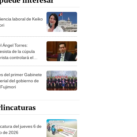
puede interesar
iencia laboral de Keiko
ori
l Ángel Torres:
esista de la cúpula
rista controlará el
r año del Senado
les del primer Gabinete
erial del gobierno de
 Fujimori
lincaturas
ncatura del jueves 6 de
o de 2026