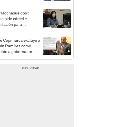
e deja sacar la vuelta"
'Mochasueldos':
ía pide cárcel e
3
litación para
gresista fujimorista
 Cordero Jon Tay
e Cajamarca excluye a
uín Ramírez como
4
dato a gobernador
nal por ocultar sentencia