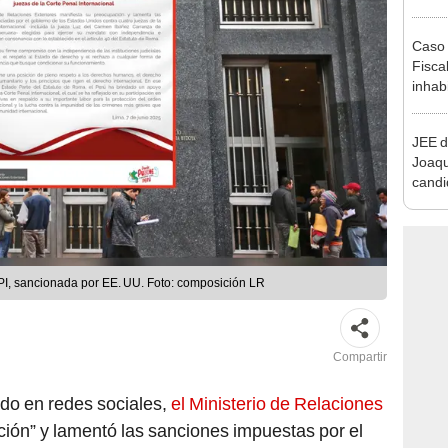
que s
Caso 
Fiscal
inhabi
excon
María
JEE d
Joaq
candi
regio
PI, sancionada por EE. UU. Foto: composición LR
Compartir
do en redes sociales,
el Ministerio de Relaciones
ión” y lamentó las sanciones impuestas por el