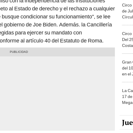
iso con la independencia de las instituciones
Circo
speto al Estado de derecho y el rechazo a cualquier
de Jul
e busque condicionar su funcionamiento", se lee
Círcul
del gobierno de Joe Biden. Además. la Cancillería
egidas para ejercer su mandato con
Circo
Del 2
onforme al artículo 40 del Estatuto de Roma.
Costa
Gran 
del 10
en el
La Ca
17 de 
Mega 
Ju