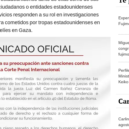
Te 
e ciudadanos o entidades estadounidenses
vicios responden a su rol en investigaciones
Exper
ra cometidos por tropas estadounidenses en
Fujim
aelíes en Gaza.
Migue
congr
fujimo
prime
Perfi
Minist
Keiko
Car
Carli
agost