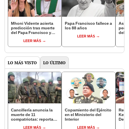
Mhoni Vidente acierta
Papa Francisco fallece a
Así e
predicción tras muerte
los 88 años
peque
del Papa Francisco y
del 
LEER MÁS
asegura que el nuevo
habit
LEER MÁS
Padre "saldrá de Italia o
kiló
de México"
de te
LO MÁS VISTO
LO ÚLTIMO
Cancillería anuncia la
Copamiento del Ejército
Regis
muerte de 11
en el Ministerio del
Keiko
compatriotas: reportan
Interior
Desp
114 desaparecidos y 3
mient
LEER MÁS
LEER MÁS
capturados por Ucrania
viaje