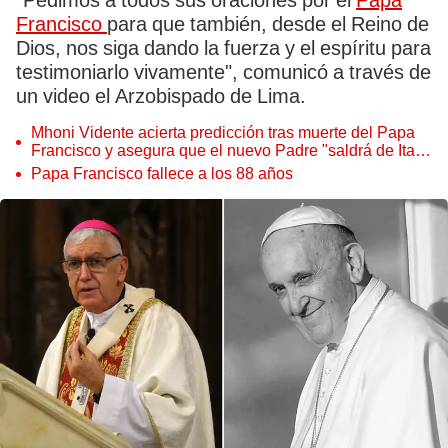
"Pedimos a todos sus oraciones por el
Papa
Francisco
para que también, desde el Reino de
Dios, nos siga dando la fuerza y el espíritu para
testimoniarlo vivamente", comunicó a través de
un video el Arzobispado de Lima.
Mhoni Vidente acierta predicción tras muerte del Papa
Francisco y asegura que el nuevo Padre "saldrá de Italia
o de México"
Papa Francisco fallece a los 88 años