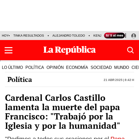
HOY
TINKA RESULTADOS
ALEJANDRO TOLEDO
KENJI FUJIMORI
PRECIO
LO ÚLTIMO
POLÍTICA
OPINIÓN
ECONOMÍA
SOCIEDAD
MUNDO
CIE
Política
21 Abr 2025 | 8:42 h
Cardenal Carlos Castillo
lamenta la muerte del papa
Francisco: "Trabajó por la
Iglesia y por la humanidad"