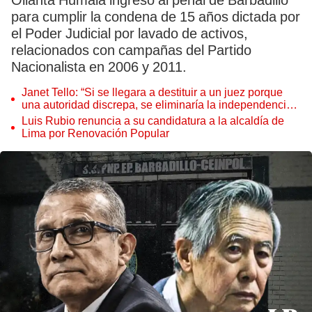
Ollanta Humala ingresó al penal de Barbadillo
para cumplir la condena de 15 años dictada por
el Poder Judicial por lavado de activos,
relacionados con campañas del Partido
Nacionalista en 2006 y 2011.
Janet Tello: “Si se llegara a destituir a un juez porque
una autoridad discrepa, se eliminaría la independencia
judicial”
Luis Rubio renuncia a su candidatura a la alcaldía de
Lima por Renovación Popular