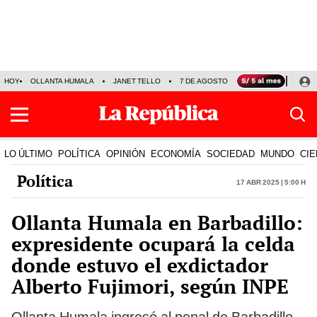
HOY
OLLANTA HUMALA
JANET TELLO
7 DE AGOSTO
TINKA RESULTADOS
LO ÚLTIMO
POLÍTICA
OPINIÓN
ECONOMÍA
SOCIEDAD
MUNDO
CIE
Política
17 Abr 2025 | 5:00 h
Ollanta Humala en Barbadillo:
expresidente ocupará la celda
donde estuvo el exdictador
Alberto Fujimori, según INPE