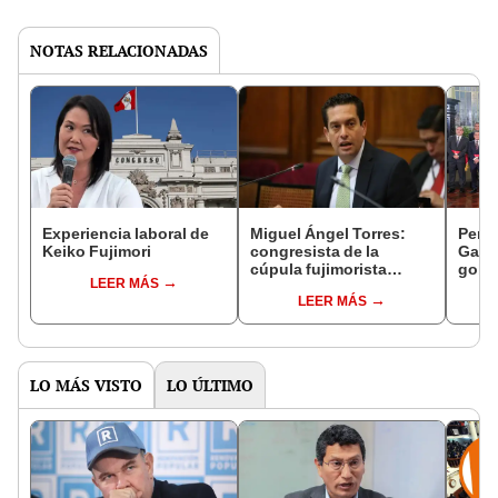
NOTAS RELACIONADAS
Experiencia laboral de
Miguel Ángel Torres:
Perfi
Keiko Fujimori
congresista de la
Gabin
cúpula fujimorista
gobi
LEER MÁS
controlará el primer año
Fujim
LEER MÁS
del Senado
LO MÁS VISTO
LO ÚLTIMO