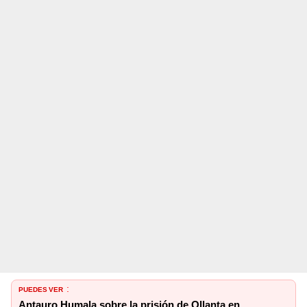
PUEDES VER
:
Antauro Humala sobre la prisión de Ollanta en