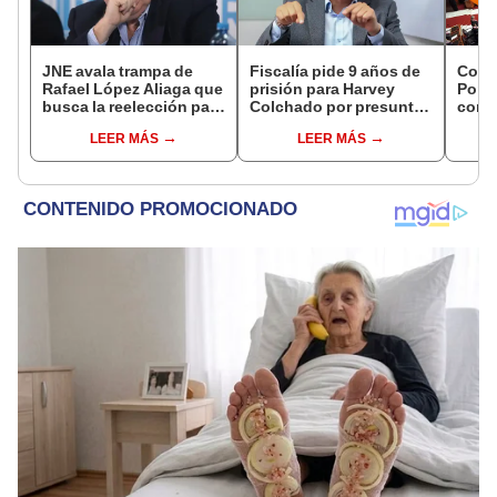
JNE avala trampa de
Fiscalía pide 9 años de
Cong
Rafael López Aliaga que
prisión para Harvey
Popul
busca la reelección para
Colchado por presunta
comis
la Municipalidad de
negociación
Cáma
LEER MÁS
LEER MÁS
Lima
incompatible y falsedad
ideológica