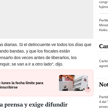
congr
fujimo
prime
Perfi
Minist
Keiko
s diarias. Si el delincuente ve todos los días que
Car
ndo bandas, y que los fiscales están
ensarlo dos veces antes de liberarlos, los
Carlin
uir, se van a ir a otro lado", dijo.
agost
No
 lunes la fecha límite para
inscribirse
Partid
4 del
a prensa y exige difundir
progr