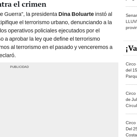
tra el crimen
dónde
e Guerra”, la presidenta
Dina Boluarte
instó al
Senam
LLUV
ipifique el terrorismo urbano, denunciando a la
provi
los operativos policiales ejecutados por el
a aprobar la ley que define el terrorismo
¡Va
mos al terrorismo en el pasado y venceremos a
eclaró.
Circo 
del 15
Parqu
Migue
Circo
de Jul
Círcul
Circo
Del 2
Costa