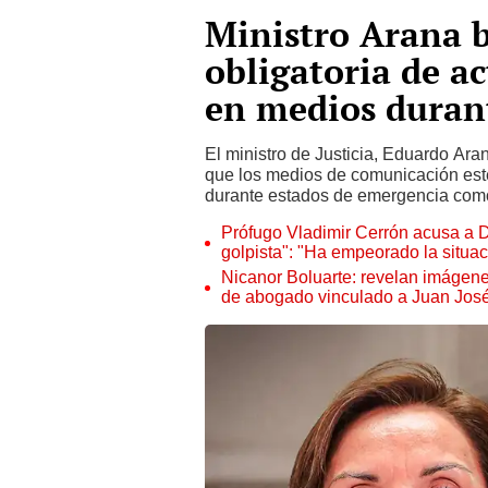
Ministro Arana 
obligatoria de ac
en medios duran
El ministro de Justicia, Eduardo Ara
que los medios de comunicación estén
durante estados de emergencia como 
Prófugo Vladimir Cerrón acusa a D
golpista": "Ha empeorado la situac
Nicanor Boluarte: revelan imágene
de abogado vinculado a Juan Jos