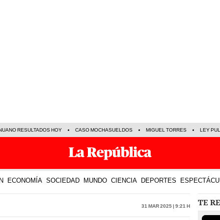
NUANO RESULTADOS HOY
CASO MOCHASUELDOS
MIGUEL TORRES
LEY PU
N
ECONOMÍA
SOCIEDAD
MUNDO
CIENCIA
DEPORTES
ESPECTÁCU
TE R
31 Mar 2025 | 9:21 h