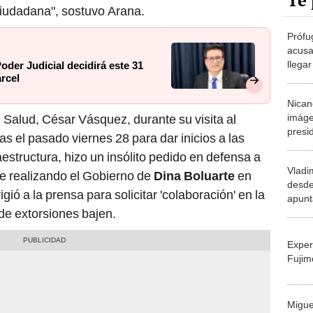
Te 
 ciudadana", sostuvo Arana.
Prófu
acusa
llegar
oder Judicial decidirá este 31
árcel
génes
empeo
Nican
imáge
 Salud, César Vásquez, durante su visita al
presi
s el pasado viernes 28 para dar inicios a las
ofici
estructura, hizo un insólito pedido en defensa a
a Jua
Vladi
e realizando el Gobierno de
Dina Boluarte
en
desde
igió a la prensa para solicitar 'colaboración' en la
apunt
 de extorsiones bajen.
Dina 
Exper
Fujim
Migue