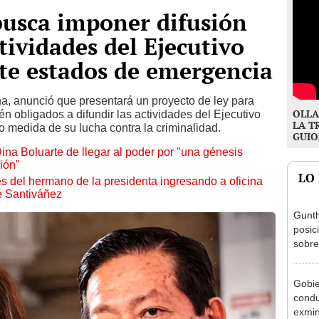
busca imponer difusión
tividades del Ejecutivo
te estados de emergencia
na, anunció que presentará un proyecto de ley para
OLLA
 obligados a difundir las actividades del Ejecutivo
LA T
medida de su lucha contra la criminalidad.
GUIO
ina Boluarte de llegar al poder por "una génesis
ión"
LO
s del hermano de la presidenta ingresando a oficina
é Santiváñez
Gunth
posic
sobre
Aliag
Gobie
condu
exmin