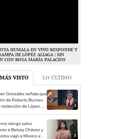
NTA HUMALA EN VIVO RESPONDE Y
RAMPA DE LÓPEZ ALIAGA | SIN
N CON ROSA MARÍA PALACIOS
 MÁS VISTO
LO ÚLTIMO
er Gonzáles señala que
ión de Roberto Burneo
1
 reelección de López
a no representan al JNE
rno otorgó salvo
cto a Betssy Chávez y
2
istra viajó a México en