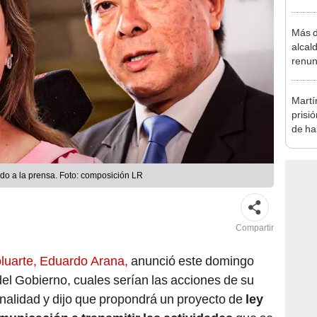
la m
Más d
alcal
renun
reele
Martí
prisi
de ha
Lomas
Moqu
do a la prensa. Foto: composición LR
Compartir
oluarte, Eduardo Arana,
anunció este domingo
 del Gobierno, cuales serían las acciones de su
minalidad y dijo que propondrá un proyecto de
ley