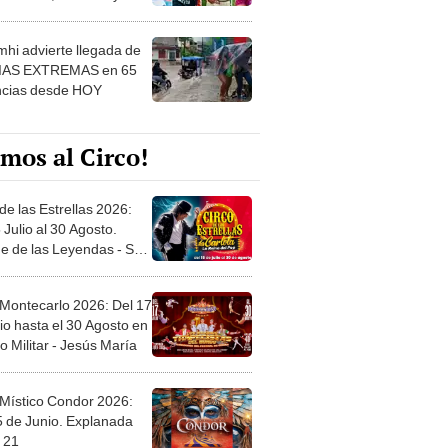
 ver
hi advierte llegada de
IAS EXTREMAS en 65
ncias desde HOY
mos al Circo!
de las Estrellas 2026:
 Julio al 30 Agosto.
e de las Leyendas - San
l
 Montecarlo 2026: Del 17
io hasta el 30 Agosto en
o Militar - Jesús María
 Místico Condor 2026:
5 de Junio. Explanada
 21