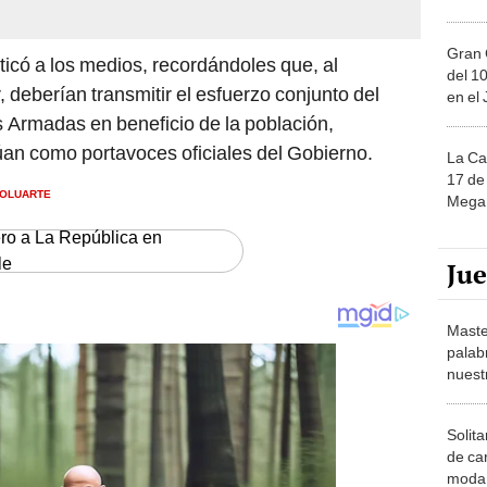
Gran 
ticó a los medios, recordándoles que, al
del 10
 deberían transmitir el esfuerzo conjunto del
en el
as Armadas en beneficio de la población,
úan como portavoces oficiales del Gobierno.
La Ca
17 de 
BOLUARTE
Mega 
ero a La República en
le
Ju
Maste
palab
nuest
Solita
de ca
moda.