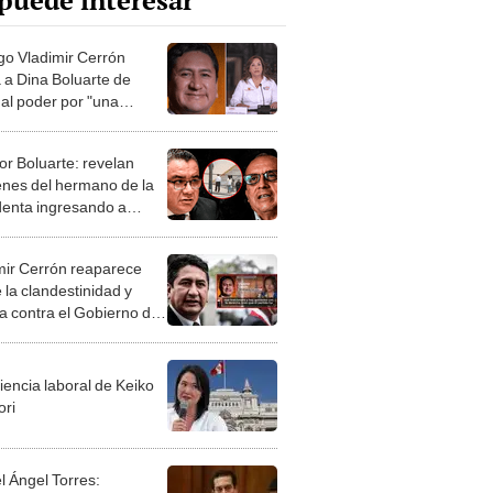
puede interesar
go Vladimir Cerrón
 a Dina Boluarte de
 al poder por "una
is golpista": "Ha
rado la situación"
or Boluarte: revelan
nes del hermano de la
denta ingresando a
na de abogado vinculado
n José Santiváñez
mir Cerrón reaparece
 la clandestinidad y
a contra el Gobierno de
Boluarte
iencia laboral de Keiko
ori
l Ángel Torres: