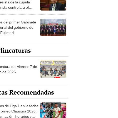
esista de la cúpula
rista controlará el
r año del Senado
les del primer Gabinete
erial del gobierno de
 Fujimori
lincaturas
catura del viernes 7 de
o de 2026
tas Recomendadas
os de Liga 1 en la fecha
 Torneo Clausura 2026:
amación, horarios y