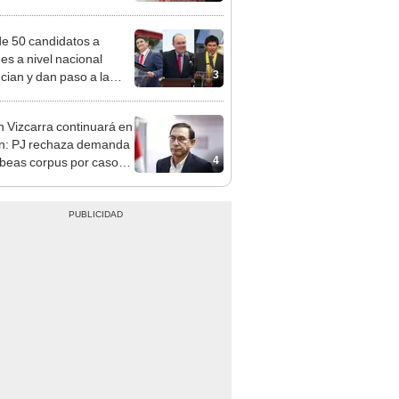
adrugada
e 50 candidatos a
des a nivel nacional
3
cian y dan paso a la
cción encubierta
n Vizcarra continuará en
ón: PJ rechaza demanda
4
beas corpus por caso
 de Ilo y Hospital de
egua