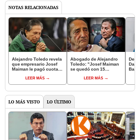
NOTAS RELACIONADAS
Alejandro Toledo revela
Abogado de Alejandro
Desde
que empresario Josef
Toledo: "Josef Maiman
Dan O
Maiman le pagó cuotas
se quedó con 15
Barat
de préstamo bancario
millones de dólares que
prep
LEER MÁS
LEER MÁS
para su vivienda en
la Fiscalía no le ha
inter
Camacho
cobrado"
LO MÁS VISTO
LO ÚLTIMO