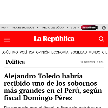
HOY
TINKA RESULTADOS
PRECIO DEL DÓLAR
7 DE AGOSTO
OLLANTA H
LO ÚLTIMO
POLÍTICA
OPINIÓN
ECONOMÍA
SOCIEDAD
MUNDO
CIE
Política
12 Oct 2024 | 9:32 h
Alejandro Toledo habría
recibido uno de los sobornos
más grandes en el Perú, según
fiscal Domingo Pérez