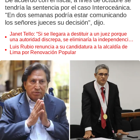
De acuerdo con el fiscal, a fines de octubre se
tendría la sentencia por el caso Interoceánica.
"En dos semanas podría estar comunicando
los señores jueces su decisión", dijo.
Janet Tello: “Si se llegara a destituir a un juez porque
una autoridad discrepa, se eliminaría la independencia
judicial”
Luis Rubio renuncia a su candidatura a la alcaldía de
Lima por Renovación Popular