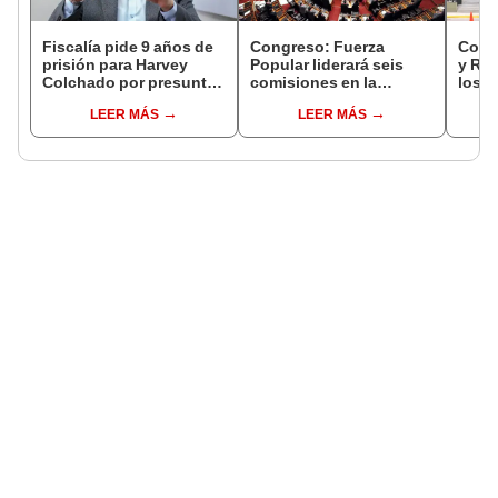
Fiscalía pide 9 años de
Congreso: Fuerza
Comis
prisión para Harvey
Popular liderará seis
y Re
Colchado por presunta
comisiones en la
los p
negociación
Cámara de Diputados
de le
LEER MÁS
LEER MÁS
incompatible y falsedad
Dipu
ideológica