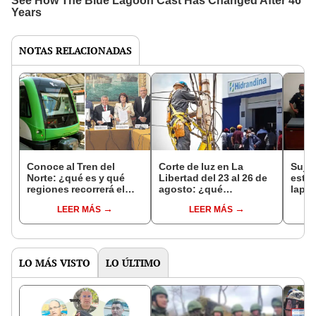
NOTAS RELACIONADAS
Conoce al Tren del
Corte de luz en La
Sujet
Norte: ¿qué es y qué
Libertad del 23 al 26 de
estud
regiones recorrerá el
agosto: ¿qué
lapto
tranvía?
provincias se verán
Trujil
LEER MÁS
LEER MÁS
afectadas?
LO MÁS VISTO
LO ÚLTIMO