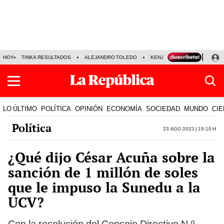
HOY
TINKA RESULTADOS
ALEJANDRO TOLEDO
KENJI FUJIMORI
PRECIO
LO ÚLTIMO
POLÍTICA
OPINIÓN
ECONOMÍA
SOCIEDAD
MUNDO
CIE
Política
23 Ago 2023 | 19:10 h
¿Qué dijo César Acuña sobre la
sanción de 1 millón de soles
que le impuso la Sunedu a la
UCV?