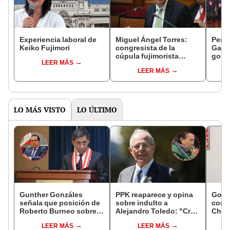
Experiencia laboral de
Miguel Ángel Torres:
Perfi
Keiko Fujimori
congresista de la
Gabin
cúpula fujimorista
gobi
LEER MÁS
controlará el primer año
Fujim
LEER MÁS
del Senado
LO MÁS VISTO
LO ÚLTIMO
Gunther Gonzáles
PPK reaparece y opina
Gobi
señala que posición de
sobre indulto a
cond
Roberto Burneo sobre
Alejandro Toledo: "Creo
Cháve
reelección de López
que no debe morir en la
viajó
LEER MÁS
LEER MÁS
Aliaga no representan al
cárcel"
madr