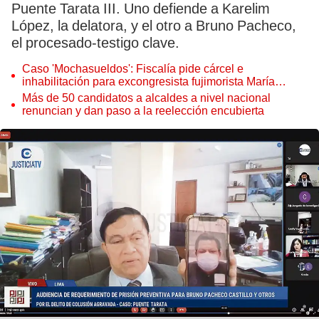
Puente Tarata III. Uno defiende a Karelim
López, la delatora, y el otro a Bruno Pacheco,
el procesado-testigo clave.
Caso 'Mochasueldos': Fiscalía pide cárcel e
inhabilitación para excongresista fujimorista María
Cordero Jon Tay
Más de 50 candidatos a alcaldes a nivel nacional
renuncian y dan paso a la reelección encubierta