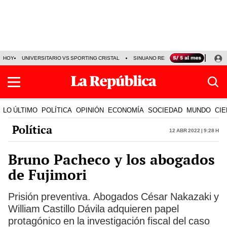
HOY
UNIVERSITARIO VS SPORTING CRISTAL
SINUANO RESULTADOS HOY
CA
LO ÚLTIMO
POLÍTICA
OPINIÓN
ECONOMÍA
SOCIEDAD
MUNDO
CIE
Política
12 Abr 2022 | 9:28 h
Bruno Pacheco y los abogados
de Fujimori
Prisión preventiva. Abogados César Nakazaki y
William Castillo Dávila adquieren papel
protagónico en la investigación fiscal del caso