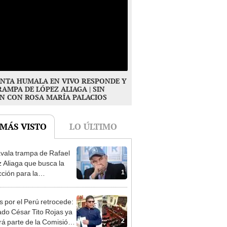
NTA HUMALA EN VIVO RESPONDE Y
RAMPA DE LÓPEZ ALIAGA | SIN
N CON ROSA MARÍA PALACIOS
 MÁS VISTO
LO ÚLTIMO
vala trampa de Rafael
 Aliaga que busca la
1
cción para la
ipalidad de Lima
s por el Perú retrocede:
ado César Tito Rojas ya
2
rá parte de la Comisión