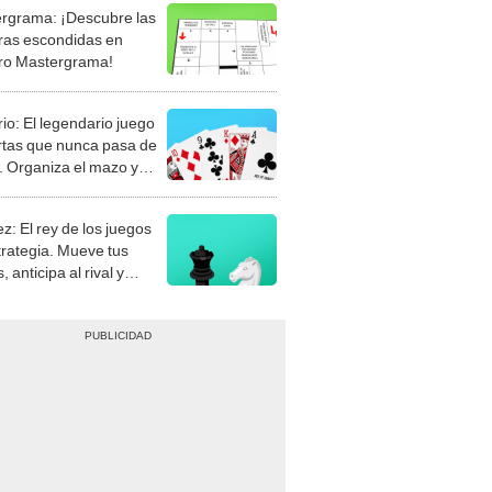
rgrama: ¡Descubre las
ras escondidas en
ro Mastergrama!
rio: El legendario juego
rtas que nunca pasa de
 Organiza el mazo y
stra tu habilidad.
z: El rey de los juegos
trategia. Mueve tus
, anticipa al rival y
gue el jaque mate.