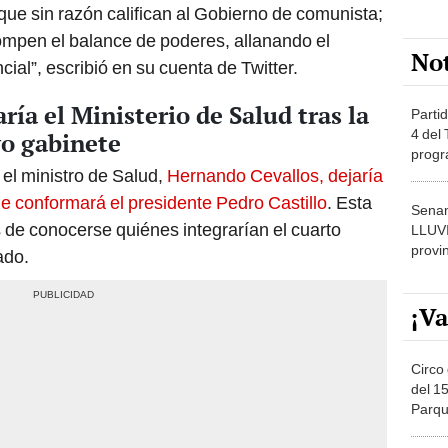
que sin razón califican al Gobierno de comunista;
rompen el balance de poderes, allanando el
No
ial”, escribió en su cuenta de Twitter.
ía el Ministerio de Salud tras la
Partid
4 del
o gabinete
progr
el ministro de Salud,
Hernando Cevallos, dejaría
dónde
ue conformará el presidente Pedro Castillo
. Esta
Senam
 de conocerse quiénes integrarían el cuarto
LLUV
provi
ado.
¡Va
Circo 
del 15
Parqu
Migue