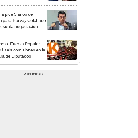
ica
lía pide 9 años de
ón para Harvey Colchado
3
resunta negociación
patible y falsedad
ógica
eso: Fuerza Popular
ará seis comisiones en la
4
ra de Diputados