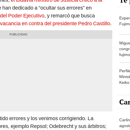
Te 
e han dedicado a “ocultar sus errores” en
 del Poder Ejecutivo
, y remarcó que busca
Exper
vacancia en contra del presidente Pedro Castillo
.
Fujim
Migue
congr
fujimo
prime
Perfi
Minist
Keiko
Car
do errores y los venimos corrigiendo. La
Carli
ores, ejemplo Repsol; Odebrecht y sus árbitros;
agost