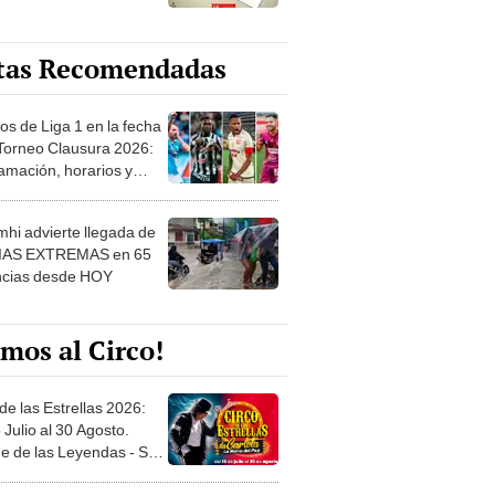
tas Recomendadas
os de Liga 1 en la fecha
 Torneo Clausura 2026:
amación, horarios y
 ver
hi advierte llegada de
IAS EXTREMAS en 65
ncias desde HOY
mos al Circo!
de las Estrellas 2026:
 Julio al 30 Agosto.
e de las Leyendas - San
l