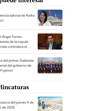
puede interesar
iencia laboral de Keiko
ori
l Ángel Torres:
esista de la cúpula
rista controlará el
r año del Senado
les del primer Gabinete
erial del gobierno de
 Fujimori
lincaturas
ncatura del jueves 6 de
o de 2026