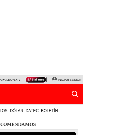
APA LEÓN XIV
NALDY SALDAÑA
INICIAR SESIÓN
LA BELLA LUZ
MAGALY MEDINA
HORÓS
LOS
DÓLAR
DATEC
BOLETÍN
ECOMENDAMOS