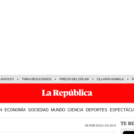
E AGOSTO
TINKA RESULTADOS
PRECIO DEL DÓLAR
OLLANTA HUMALA
P
N
ECONOMÍA
SOCIEDAD
MUNDO
CIENCIA
DEPORTES
ESPECTÁCU
TE R
08 Feb 2022 | 19:16 h