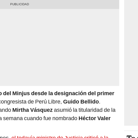
 del Minjus desde la designación del primer
congresista de Perú Libre,
Guido Bellido
.
uando
Mirtha Vásquez
asumió la titularidad de la
na semana cuando fue nombrado
Héctor Valer
ones,
el todavía ministro de Justicia criticó a la