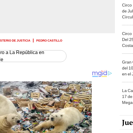
Circo
de Jul
Círcul
Circo
Del 2
ISTERIO DE JUSTICIA
PEDRO CASTILLO
Costa
ero a La República en
le
Gran 
del 10
en el
La Ca
17 de 
Mega 
Ju