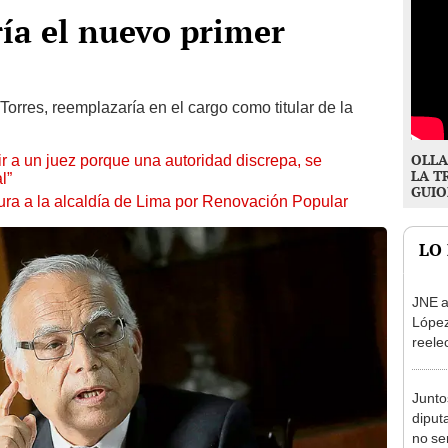
ría el nuevo primer
 Torres, reemplazaría en el cargo como titular de la
OLLA
tuir a un juez porque una autoridad discrepa, se
LA T
l”
GUIO
ura a la alcaldía de Lima por Renovación Popular
LO
JNE a
López
reele
Munic
Junto
diput
no se