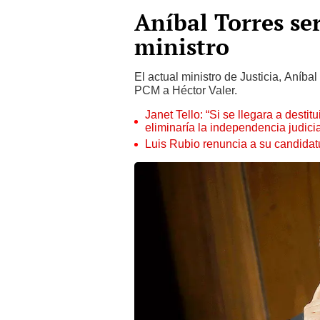
Aníbal Torres se
ministro
El actual ministro de Justicia, Aníbal
PCM a Héctor Valer.
Janet Tello: “Si se llegara a desti
eliminaría la independencia judicia
Luis Rubio renuncia a su candidat