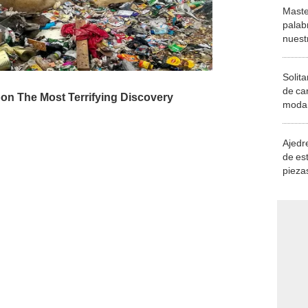
Maste
palab
nuest
Solita
de ca
moda.
demue
Ajedre
de es
piezas
consi