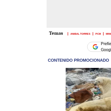
ANIBAL TORRES
PCM
MIN
Prefi
Goog