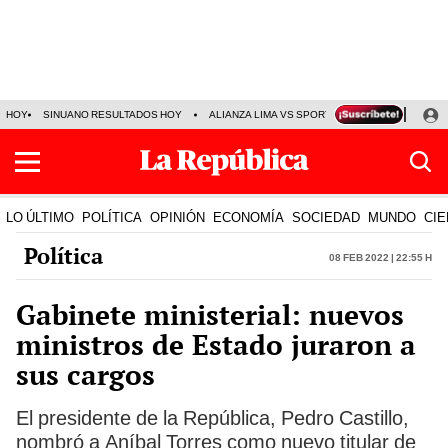
HOY
SINUANO RESULTADOS HOY
ALIANZA LIMA VS SPORT BOYS
JORGE MES
LO ÚLTIMO
POLÍTICA
OPINIÓN
ECONOMÍA
SOCIEDAD
MUNDO
CIE
Política
08 Feb 2022 | 22:55 h
Gabinete ministerial: nuevos
ministros de Estado juraron a
sus cargos
El presidente de la República, Pedro Castillo,
nombró a Aníbal Torres como nuevo titular de