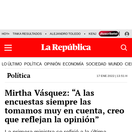
HOY
TINKA RESULTADOS
ALEJANDRO TOLEDO
KENJI FUJIMORI
PRECIO
LO ÚLTIMO
POLÍTICA
OPINIÓN
ECONOMÍA
SOCIEDAD
MUNDO
CIE
Política
17 Ene 2022 | 13:51 h
Mirtha Vásquez: “A las
encuestas siempre las
tomamos muy en cuenta, creo
que reflejan la opinión”