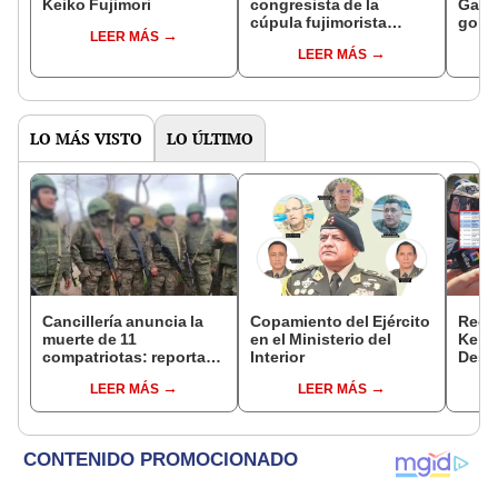
Keiko Fujimori
congresista de la
Gabin
cúpula fujimorista
gobi
LEER MÁS
controlará el primer año
Fujim
LEER MÁS
del Senado
LO MÁS VISTO
LO ÚLTIMO
Cancillería anuncia la
Copamiento del Ejército
Regis
muerte de 11
en el Ministerio del
Keiko
compatriotas: reportan
Interior
Desp
114 desaparecidos y 3
mient
LEER MÁS
LEER MÁS
capturados por Ucrania
viaje