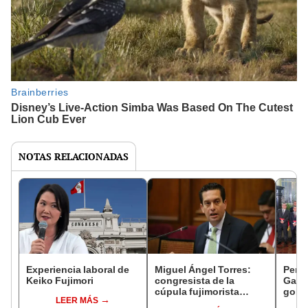
NOTAS RELACIONADAS
Experiencia laboral de
Miguel Ángel Torres:
Perfi
Keiko Fujimori
congresista de la
Gabin
cúpula fujimorista
gobi
LEER MÁS
controlará el primer año
Fujim