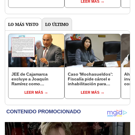
LEER MÁS
del Senado
LO MÁS VISTO
LO ÚLTIMO
JEE de Cajamarca
Caso 'Mochasueldos':
Ahor
excluye a Joaquín
Fiscalía pide cárcel e
inves
Ramírez como
inhabilitación para
cont
candidato a gobernador
excongresista
Colch
LEER MÁS
LEER MÁS
regional por ocultar
fujimorista María
Públi
sentencia
Cordero Jon Tay
utili