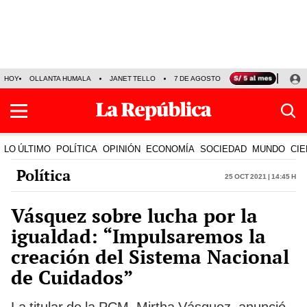
HOY
OLLANTA HUMALA
JANET TELLO
7 DE AGOSTO
TINKA RESULTADOS
LO ÚLTIMO
POLÍTICA
OPINIÓN
ECONOMÍA
SOCIEDAD
MUNDO
CIE
Política
25 Oct 2021 | 14:45 h
Vásquez sobre lucha por la
igualdad: “Impulsaremos la
creación del Sistema Nacional
de Cuidados”