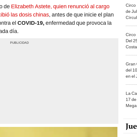
Circo
zo de
Elizabeth Astete, quien renunció al cargo
de Jul
ibió las dosis chinas
, antes de que inicie el plan
Círcul
ntra el
COVID-19,
enfermedad que provoca la
ada día.
Circo
Del 2
Costa
Gran 
del 10
en el
La Ca
17 de 
Mega 
Ju