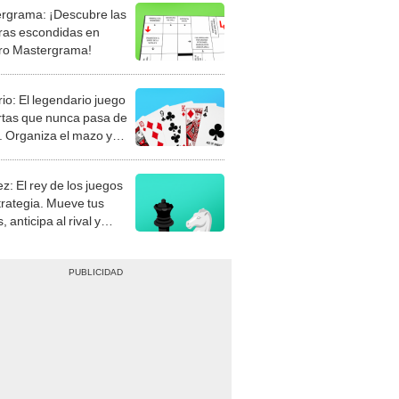
rgrama: ¡Descubre las
ras escondidas en
ro Mastergrama!
rio: El legendario juego
rtas que nunca pasa de
 Organiza el mazo y
stra tu habilidad.
z: El rey de los juegos
trategia. Mueve tus
, anticipa al rival y
gue el jaque mate.