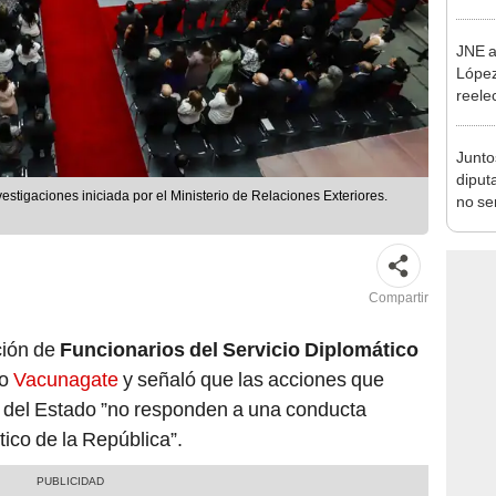
como 
JNE a
López
reele
Munic
Junto
diput
estigaciones iniciada por el Ministerio de Relaciones Exteriores.
no se
de Ét
Compartir
ción de
Funcionarios del Servicio Diplomático
so
Vacunagate
y señaló que las acciones que
 del Estado ”no responden a una conducta
tico de la República”.