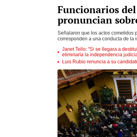
Funcionarios del
pronuncian sobr
Señalaron que los actos cometidos 
corresponden a una conducta de la in
Janet Tello: “Si se llegara a desti
eliminaría la independencia judicia
Luis Rubio renuncia a su candidat