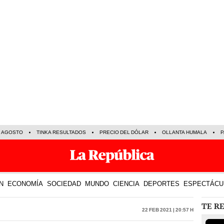
E AGOSTO
TINKA RESULTADOS
PRECIO DEL DÓLAR
OLLANTA HUMALA
P
N
ECONOMÍA
SOCIEDAD
MUNDO
CIENCIA
DEPORTES
ESPECTÁCU
TE R
22 Feb 2021 | 20:57 h