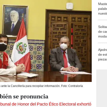
Maste
palab
nuest
Solita
de ca
moda.
demue
Ajedre
de es
piezas
consi
nte la Cancillería para recopilar información. Foto: Contraloría
bién se pronuncia
ribunal de Honor del Pacto Ético Electoral exhortó