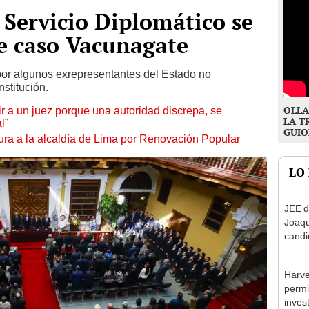
 Servicio Diplomático se
e caso Vacunagate
por algunos exrepresentantes del Estado no
stitución.
OLLA
tuir a un juez porque una autoridad discrepa, se
LA T
l”
GUIO
ura a la alcaldía de Lima por Renovación Popular
LO
JEE d
Joaq
candi
regio
Harve
permi
inves