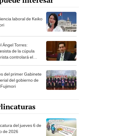
puede interesar
iencia laboral de Keiko
ori
l Ángel Torres:
esista de la cúpula
rista controlará el
r año del Senado
les del primer Gabinete
erial del gobierno de
 Fujimori
lincaturas
ncatura del jueves 6 de
o de 2026