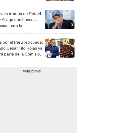
presión política”
vala trampa de Rafael
 Aliaga que busca la
3
cción para la
ipalidad de Lima
s por el Perú retrocede:
ado César Tito Rojas ya
4
rá parte de la Comisión
ica