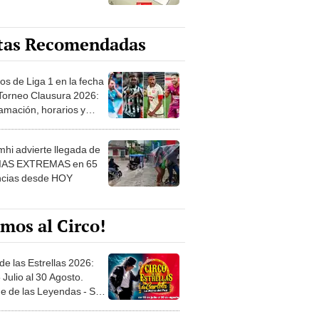
tas Recomendadas
os de Liga 1 en la fecha
 Torneo Clausura 2026:
amación, horarios y
 ver
hi advierte llegada de
IAS EXTREMAS en 65
ncias desde HOY
mos al Circo!
de las Estrellas 2026:
 Julio al 30 Agosto.
e de las Leyendas - San
l