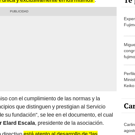
Te 
Exper
Fujim
Migue
congr
fujimo
prime
Perfi
Minist
Keiko
o con el cumplimiento de las normas y la
Car
cipios que distinguen y prestigian al Servicio
e su fundación”, se lee en el documento, el cual
 Elard Escala
, presidente de la asociación.
Carli
agost
 directivo
está atento al desarrollo de “las