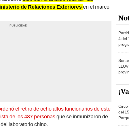
inisterio de Relaciones Exteriores
en el marco
No
Partid
4 del
progr
dónde
Senam
LLUV
provi
¡Va
Circo 
ordenó el retiro de ocho altos funcionarios de este
del 15
 lista de los 487 personas
que se inmunizaron de
Parqu
Migue
del laboratorio chino.