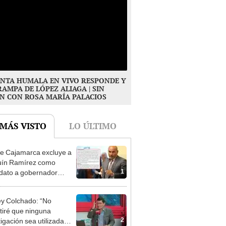
NTA HUMALA EN VIVO RESPONDE Y
RAMPA DE LÓPEZ ALIAGA | SIN
N CON ROSA MARÍA PALACIOS
 MÁS VISTO
LO ÚLTIMO
e Cajamarca excluye a
uín Ramírez como
1
dato a gobernador
nal por ocultar sentencia
y Colchado: “No
tiré que ninguna
2
tigación sea utilizada