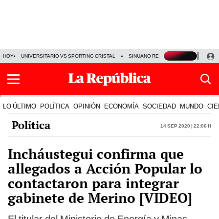
HOY
UNIVERSITARIO VS SPORTING CRISTAL
SINUANO RESULTADOS HOY
CA
LO ÚLTIMO
POLÍTICA
OPINIÓN
ECONOMÍA
SOCIEDAD
MUNDO
CIE
Política
14 Sep 2020 | 22:06 h
Incháustegui confirma que
allegados a Acción Popular lo
contactaron para integrar
gabinete de Merino [VIDEO]