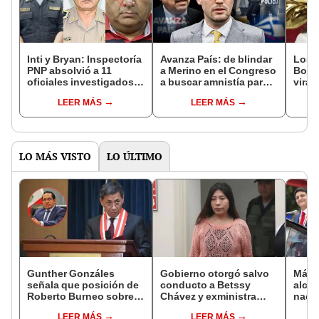
Inti y Bryan: Inspectoría
Avanza País: de blindar
Los t
PNP absolvió a 11
a Merino en el Congreso
Bolua
oficiales investigados
a buscar amnistía para
viral
por muerte de jóvenes
policías y militares
cuen
LEER MÁS
LEER MÁS
ases
LO MÁS VISTO
LO ÚLTIMO
Gunther Gonzáles
Gobierno otorgó salvo
Más d
señala que posición de
conducto a Betssy
alcal
Roberto Burneo sobre
Chávez y exministra
nacio
reelección de López
viajó a México en la
dan p
LEER MÁS
LEER MÁS
Aliaga no representan al
madrugada
encu