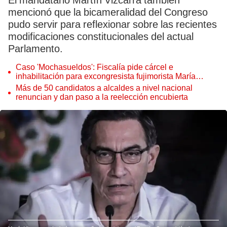
El mandatario Martín Vizcarra también
mencionó que la bicameralidad del Congreso
pudo servir para reflexionar sobre las recientes
modificaciones constitucionales del actual
Parlamento.
Caso 'Mochasueldos': Fiscalía pide cárcel e
inhabilitación para excongresista fujimorista María
Cordero Jon Tay
Más de 50 candidatos a alcaldes a nivel nacional
renuncian y dan paso a la reelección encubierta