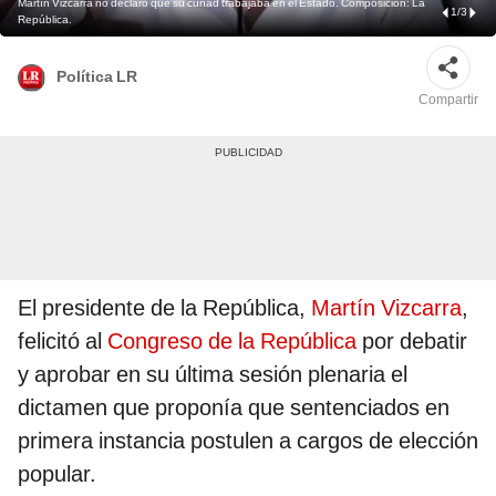
Martín Vizcarra no declaró que su cuñad trabajaba en el Estado. Composición: La
1
/
3
República.
Política LR
Compartir
El presidente de la República,
Martín Vizcarra
,
felicitó al
Congreso de la República
por debatir
y aprobar en su última sesión plenaria el
dictamen que proponía que sentenciados en
primera instancia postulen a cargos de elección
popular.