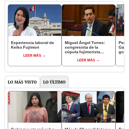
Experiencia laboral de
Miguel Ángel Torres:
Perfi
Keiko Fujimori
congresista de la
Gabin
cúpula fujimorista
gobi
LEER MÁS
controlará el primer año
Fujim
LEER MÁS
del Senado
LO MÁS VISTO
LO ÚLTIMO