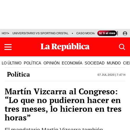
HOY
UNIVERSITARIO VS SPORTING CRISTAL
CASO MOCHASUELDOS
MIGUEL
LO ÚLTIMO
POLÍTICA
OPINIÓN
ECONOMÍA
SOCIEDAD
MUNDO
CIE
Política
07 Jul 2020 | 7:47 h
Martín Vizcarra al Congreso:
“Lo que no pudieron hacer en
tres meses, lo hicieron en tres
horas”