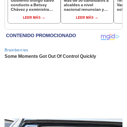
Gobierno otorgó salvo
Más de 50 candidatos a
Testi
conducto a Betssy
alcaldes a nivel
Varil
Chávez y exministra
nacional renuncian y
sobo
viajó a México en la
dan paso a la reelección
Orell
LEER MÁS
LEER MÁS
madrugada
encubierta