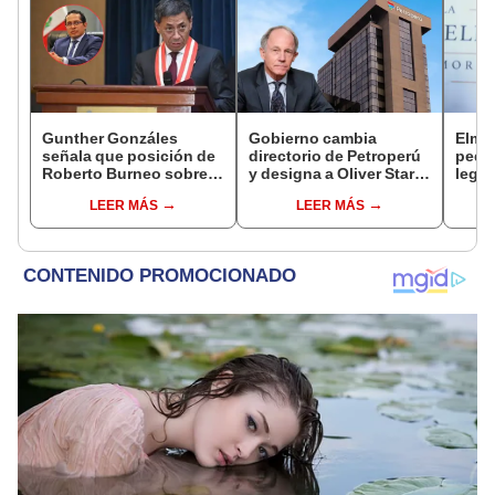
Gunther Gonzáles
Gobierno cambia
Elme
señala que posición de
directorio de Petroperú
pedid
Roberto Burneo sobre
y designa a Oliver Stark
legis
reelección de López
como presidente de la
paral
LEER MÁS
LEER MÁS
Aliaga no representan al
empresa estatal
buroc
JNE