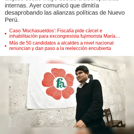
internas. Ayer comunicó que dimitía
desaprobando las alianzas políticas de Nuevo
Perú.
Caso 'Mochasueldos': Fiscalía pide cárcel e
inhabilitación para excongresista fujimorista María
Cordero Jon Tay
Más de 50 candidatos a alcaldes a nivel nacional
renuncian y dan paso a la reelección encubierta