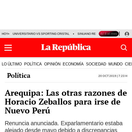
HOY
UNIVERSITARIO VS SPORTING CRISTAL
SINUANO RESULTADOS HOY
CA
LO ÚLTIMO
POLÍTICA
OPINIÓN
ECONOMÍA
SOCIEDAD
MUNDO
CIE
Política
20 Oct 2019 | 7:23 h
Arequipa: Las otras razones de
Horacio Zeballos para irse de
Nuevo Perú
Renuncia anunciada. Exparlamentario estaba
alejado desde mayo debido a discrepancias