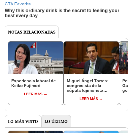
NOTAS RELACIONADAS
Experiencia laboral de
Miguel Ángel Torres:
Perfi
Keiko Fujimori
congresista de la
Gabin
cúpula fujimorista
gobi
LEER MÁS
controlará el primer año
Fujim
LEER MÁS
del Senado
LO MÁS VISTO
LO ÚLTIMO