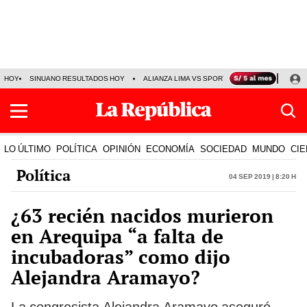
HOY
SINUANO RESULTADOS HOY
ALIANZA LIMA VS SPORT BOYS
JORGE MES
LO ÚLTIMO
POLÍTICA
OPINIÓN
ECONOMÍA
SOCIEDAD
MUNDO
CIE
Política
04 Sep 2019 | 8:20 h
¿63 recién nacidos murieron
en Arequipa “a falta de
incubadoras” como dijo
Alejandra Aramayo?