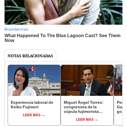
NOTAS RELACIONADAS
Experiencia laboral de
Miguel Ángel Torres:
Perfi
Keiko Fujimori
congresista de la
Gabin
cúpula fujimorista
gobi
LEER MÁS
controlará el primer año
Fujim
LEER MÁS
del Senado