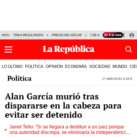
HOY
TINKA RESULTADOS
PRECIO DEL DÓLAR
7 DE AGOSTO
OLLANTA H
LO ÚLTIMO
POLÍTICA
OPINIÓN
ECONOMÍA
SOCIEDAD
MUNDO
CIE
Política
17 Abr 2019 | 4:39 h
Alan García murió tras
dispararse en la cabeza para
evitar ser detenido
Janet Tello: “Si se llegara a destituir a un juez porque
una autoridad discrepa, se eliminaría la independencia