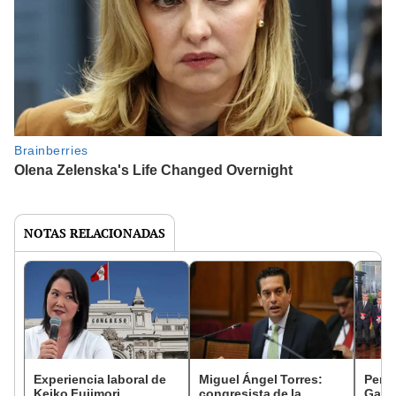
NOTAS RELACIONADAS
Experiencia laboral de
Miguel Ángel Torres:
Perfi
Keiko Fujimori
congresista de la
Gabin