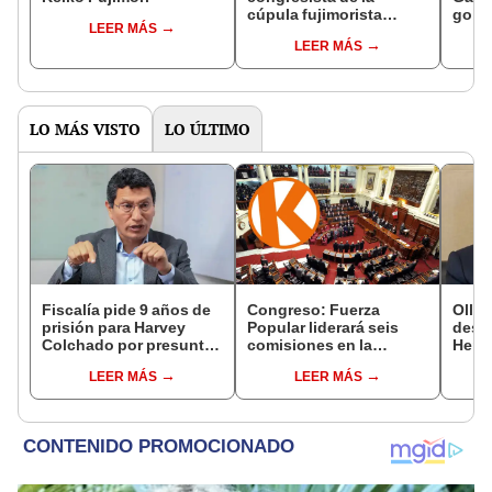
cúpula fujimorista
gobi
LEER MÁS
controlará el primer año
Fujim
LEER MÁS
del Senado
LO MÁS VISTO
LO ÚLTIMO
Fiscalía pide 9 años de
Congreso: Fuerza
Ollan
prisión para Harvey
Popular liderará seis
destr
Colchado por presunta
comisiones en la
Hered
negociación
Cámara de Diputados
el 20
LEER MÁS
LEER MÁS
incompatible y falsedad
ideológica