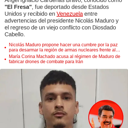
Ángel Ignacio Cárdenas Bravo, conocido como
"El Fresa"
, fue deportado desde Estados
Unidos y recibido en
Venezuela
entre
advertencias del presidente Nicolás Maduro y
el regreso de un viejo conflicto con Diosdado
Cabello.
Nicolás Maduro propone hacer una cumbre por la paz
para desarmar la región de armas nucleares frente al
conflicto entre Israel e Irán
María Corina Machado acusa al régimen de Maduro de
fabricar drones de combate para Irán