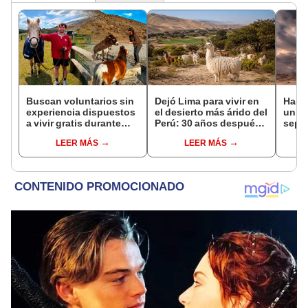
Buscan voluntarios sin
Dejó Lima para vivir en
Hace
experiencia dispuestos
el desierto más árido del
un vo
a vivir gratis durante
Perú: 30 años después,
sepul
una semana: para
su rebaño de llamas
prov
LEER MÁS
LEER MÁS
cuidar caballos, burros
creó un sorprendente
veran
y otros animales
ecosistema
histo
rescatados en un
moni
refugio por 2 horas