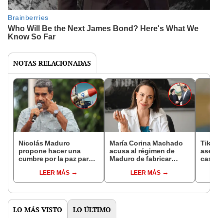
NOTAS RELACIONADAS
Nicolás Maduro
María Corina Machado
Tikto
propone hacer una
acusa al régimen de
asesi
cumbre por la paz para
Maduro de fabricar
casa 
desarmar la región de
drones de combate para
Tren
LEER MÁS
LEER MÁS
armas nucleares frente
Irán
al conflicto entre Israel e
Irán
LO MÁS VISTO
LO ÚLTIMO