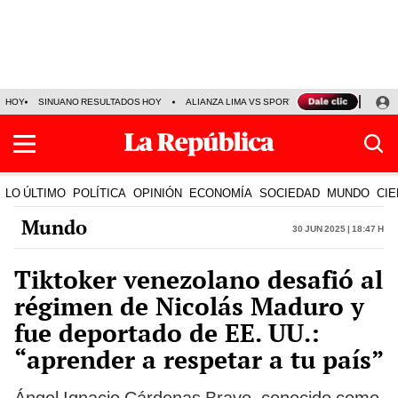
HOY
SINUANO RESULTADOS HOY
ALIANZA LIMA VS SPORT BOYS
JORGE MES
LO ÚLTIMO
POLÍTICA
OPINIÓN
ECONOMÍA
SOCIEDAD
MUNDO
CIE
Mundo
30 Jun 2025 | 18:47 h
Tiktoker venezolano desafió al
régimen de Nicolás Maduro y
fue deportado de EE. UU.:
“aprender a respetar a tu país”