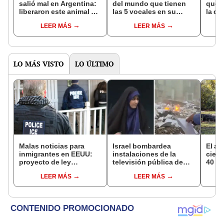
salió mal en Argentina:
del mundo que tienen
que s
liberaron este animal y
las 5 vocales en su
la de
ahora destruye los
nombre: América cuenta
pose
LEER MÁS
LEER MÁS
bosques milenarios de
con uno
simil
la Patagonia
LO MÁS VISTO
LO ÚLTIMO
Malas noticias para
Israel bombardea
El al
inmigrantes en EEUU:
instalaciones de la
cienc
proyecto de ley
televisión pública de
40 añ
obligaría a estos
Irán: transmisión se
natur
LEER MÁS
LEER MÁS
condados de Texas a
cortó por explosión en
reint
colaborar con ICE
vivo
asno 
convi
en un
vida