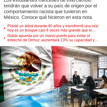
Los estudiantes franceses de intercambio
tendrán que volver a su país de origen por el
comportamiento racista que tuvieron en
México. Conoce qué hicieron en esta nota.
Plantó un árbol durante 40 años y transformó una isla:
hoy es un bosque casi 6 veces más grande que el
Parque de las Leyendas
Dubái apuesta por un nuevo puerto para evitar el
estrecho de Ormuz: aumentará 13% su capacidad y
reforzará el comercio mundial