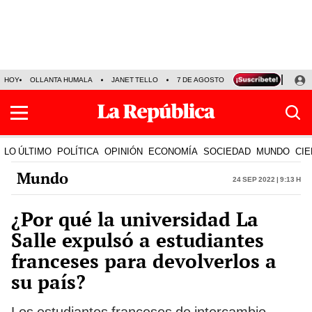
HOY
OLLANTA HUMALA
JANET TELLO
7 DE AGOSTO
TINKA RESULTADOS
LO ÚLTIMO
POLÍTICA
OPINIÓN
ECONOMÍA
SOCIEDAD
MUNDO
CIE
Mundo
24 Sep 2022 | 9:13 h
¿Por qué la universidad La
Salle expulsó a estudiantes
franceses para devolverlos a
su país?