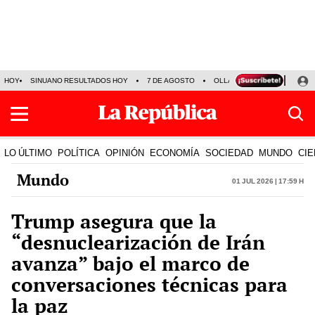
HOY
SINUANO RESULTADOS HOY
7 DE AGOSTO
OLLANTA HUMALA
PAPA
LO ÚLTIMO
POLÍTICA
OPINIÓN
ECONOMÍA
SOCIEDAD
MUNDO
CIE
Mundo
01 Jul 2026 | 17:59 h
Trump asegura que la
“desnuclearización de Irán
avanza” bajo el marco de
conversaciones técnicas para
la paz