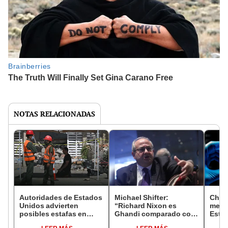
NOTAS RELACIONADAS
Autoridades de Estados
Michael Shifter:
China
Unidos advierten
“Richard Nixon es
mejo
posibles estafas en
Ghandi comparado con
Esta
donaciones para
Donald Trump”
Line 