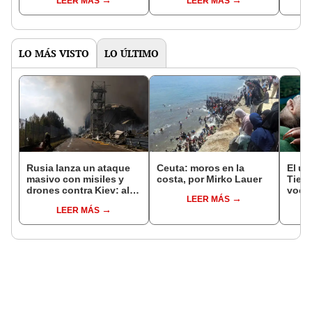
LEER MÁS
LEER MÁS
Venezuela tras doble
supe
terremoto
rápi
LO MÁS VISTO
LO ÚLTIMO
Rusia lanza un ataque
Ceuta: moros en la
El ún
masivo con misiles y
costa, por Mirko Lauer
Tierr
drones contra Kiev: al
voca
LEER MÁS
menos 21 muertos y
habi
LEER MÁS
más de 50 heridos
país