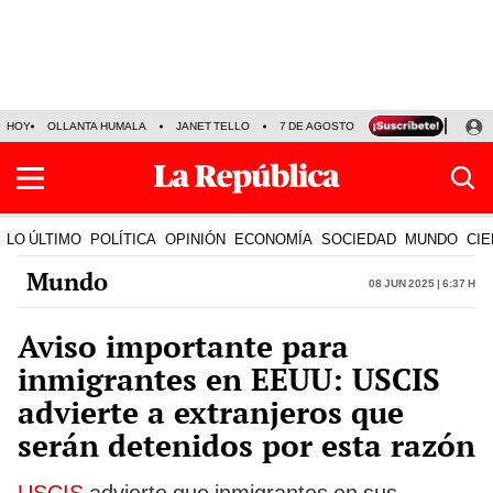
HOY
OLLANTA HUMALA
JANET TELLO
7 DE AGOSTO
TINKA RESULTADOS
LO ÚLTIMO
POLÍTICA
OPINIÓN
ECONOMÍA
SOCIEDAD
MUNDO
CIE
Mundo
08 Jun 2025 | 6:37 h
Aviso importante para
inmigrantes en EEUU: USCIS
advierte a extranjeros que
serán detenidos por esta razón