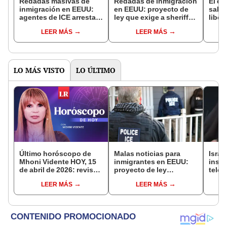
Redadas masivas de
Redadas de inmigración
El e
inmigración en EEUU:
en EEUU: proyecto de
salió
agentes de ICE arrestan
ley que exige a sheriffs
liber
a 2.200 inmigrantes en
colaborar con ICE es
ahora
LEER MÁS
LEER MÁS
un solo día
enviado al gobernador
bosq
de este estado para su
la Pa
firma
LO MÁS VISTO
LO ÚLTIMO
Último horóscopo de
Malas noticias para
Isra
Mhoni Vidente HOY, 15
inmigrantes en EEUU:
insta
de abril de 2026: revisa
proyecto de ley
telev
las predicciones de tu
obligaría a estos
Irán:
LEER MÁS
LEER MÁS
signo y entérate si te
condados de Texas a
cortó
espera un día
colaborar con ICE
vivo
afortunado