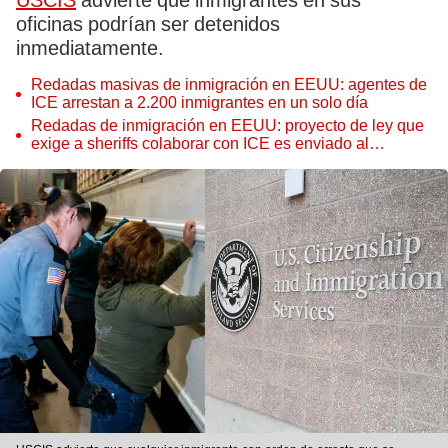
USCIS
advierte que inmigrantes en sus
oficinas podrían ser detenidos
inmediatamente.
Redadas masivas de inmigración en EEUU: agentes de
ICE arrestan a 2.200 inmigrantes en un solo día
Redadas de inmigración en EEUU: proyecto de ley que
exige a sheriffs colaborar con ICE es enviado al
gobernador de este estado para su firma