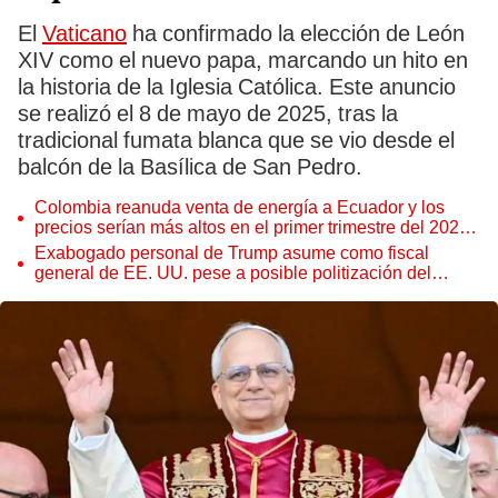
El
Vaticano
ha confirmado la elección de León
XIV como el nuevo papa, marcando un hito en
la historia de la Iglesia Católica. Este anuncio
se realizó el 8 de mayo de 2025, tras la
tradicional fumata blanca que se vio desde el
balcón de la Basílica de San Pedro.
Colombia reanuda venta de energía a Ecuador y los
precios serían más altos en el primer trimestre del 2027,
según Cenace
Exabogado personal de Trump asume como fiscal
general de EE. UU. pese a posible politización del
Departamento de Justicia