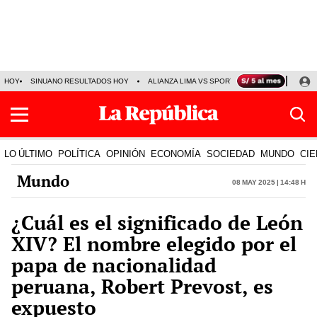
HOY
SINUANO RESULTADOS HOY
ALIANZA LIMA VS SPORT BOYS
JORGE MES
LO ÚLTIMO
POLÍTICA
OPINIÓN
ECONOMÍA
SOCIEDAD
MUNDO
CIE
Mundo
08 May 2025 | 14:48 h
¿Cuál es el significado de León
XIV? El nombre elegido por el
papa de nacionalidad
peruana, Robert Prevost, es
expuesto