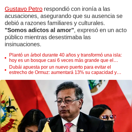
Gustavo Petro
respondió con ironía a las
acusaciones, asegurando que su ausencia se
debió a razones familiares y culturales.
"Somos adictos al amor"
, expresó en un acto
público mientras desestimaba las
insinuaciones.
Plantó un árbol durante 40 años y transformó una isla:
hoy es un bosque casi 6 veces más grande que el
Parque de las Leyendas
Dubái apuesta por un nuevo puerto para evitar el
estrecho de Ormuz: aumentará 13% su capacidad y
reforzará el comercio mundial