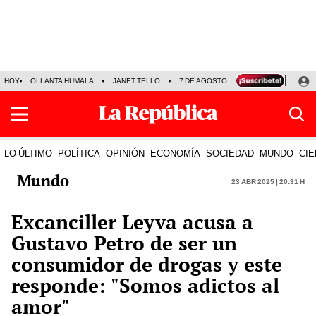
HOY
OLLANTA HUMALA
JANET TELLO
7 DE AGOSTO
TINKA RESULTADOS
LO ÚLTIMO
POLÍTICA
OPINIÓN
ECONOMÍA
SOCIEDAD
MUNDO
CIE
Mundo
23 Abr 2025 | 20:31 h
Excanciller Leyva acusa a
Gustavo Petro de ser un
consumidor de drogas y este
responde: "Somos adictos al
amor"