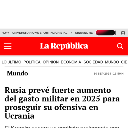
HOY
UNIVERSITARIO VS SPORTING CRISTAL
SINUANO RESULTADOS HOY
CA
LO ÚLTIMO
POLÍTICA
OPINIÓN
ECONOMÍA
SOCIEDAD
MUNDO
CIE
Mundo
30 Sep 2024 | 13:50 h
Rusia prevé fuerte aumento
del gasto militar en 2025 para
proseguir su ofensiva en
Ucrania