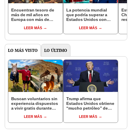
Encuentran tesoro de
La potencia mundial
Estad
más de mil años en
que podría superar a
China
Europa con más de
Estados Unidos con
respa
1.800 monedas de plata
megaproyecto militar:
confl
LEER MÁS
LEER MÁS
y piezas orfebres del
no es Rusia
siglo X
LO MÁS VISTO
LO ÚLTIMO
Buscan voluntarios sin
Trump afirma que
experiencia dispuestos
Estados Unidos obtiene
a vivir gratis durante
“mucho petróleo” de
una semana: para
Venezuela tras la caída
LEER MÁS
LEER MÁS
cuidar caballos, burros
de Nicolás Maduro
y otros animales
rescatados en un
refugio por 2 horas