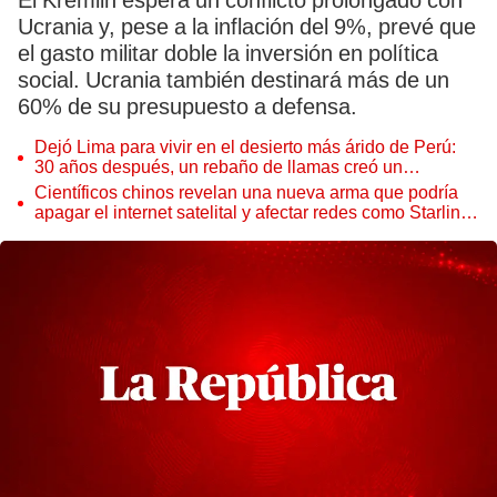
El Kremlin espera un conflicto prolongado con
Ucrania y, pese a la inflación del 9%, prevé que
el gasto militar doble la inversión en política
social. Ucrania también destinará más de un
60% de su presupuesto a defensa.
Dejó Lima para vivir en el desierto más árido de Perú:
30 años después, un rebaño de llamas creó un
sorprendente ecosistema
Científicos chinos revelan una nueva arma que podría
apagar el internet satelital y afectar redes como Starlink
de Elon Musk