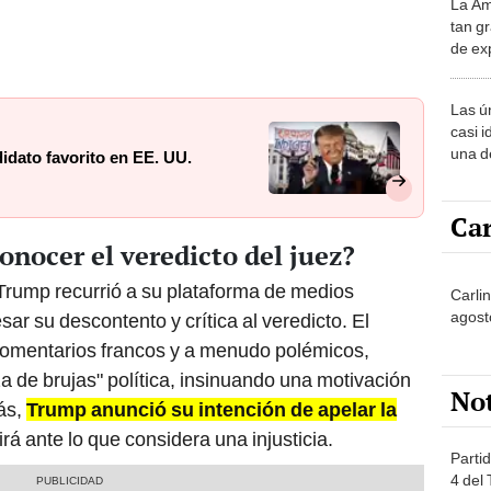
La Am
desie
tan gr
más v
de ex
encont
podrí
Las ú
sabía
casi i
una d
idato favorito en EE. UU.
muy s
Car
onocer el veredicto del juez?
 Trump recurrió a su plataforma de medios
Carlin
agost
sar su descontento y crítica al veredicto. El
comentarios francos y a menudo polémicos,
a de brujas" política, insinuando una motivación
No
más,
Trump anunció su intención de apelar la
rá ante lo que considera una injusticia.
Partid
4 del