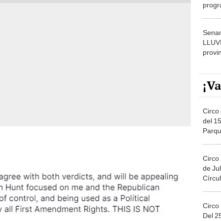
progr
dónde
Senam
LLUV
provi
¡Va
Circo 
del 15
Parqu
Migue
Circo
de Jul
Círcul
Circo
Del 2