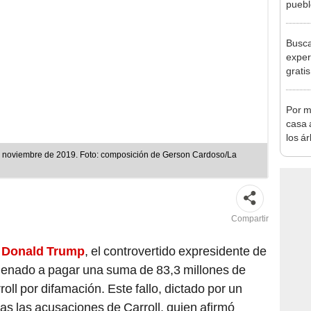
puebl
veran
histo
Busca
exper
grati
para 
otros
Por m
un re
casa a
los á
termi
 noviembre de 2019. Foto: composición de Gerson Cardoso/La
más 
Compartir
,
Donald Trump
, el controvertido expresidente de
denado a pagar una suma de 83,3 millones de
roll por difamación. Este fallo, dictado por un
as las acusaciones de Carroll, quien afirmó