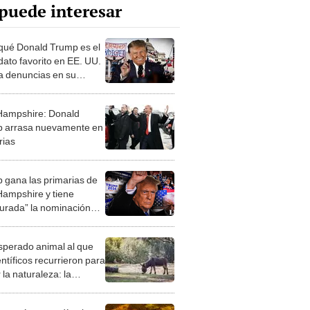
puede interesar
qué Donald Trump es el
dato favorito en EE. UU.
a denuncias en su
a?
ampshire: Donald
 arrasa nuevamente en
rias
 gana las primarias de
ampshire y tiene
urada” la nominación
licana, según Biden
esperado animal al que
entíficos recurrieron para
 la naturaleza: la
roducción de un asno
e está convirtiendo el