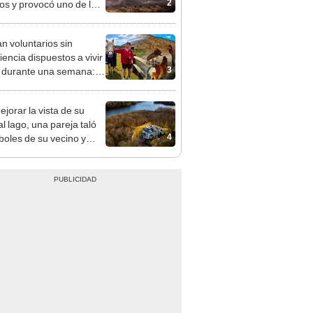
2
os y provocó uno de los
os más fríos de la
ria: sigue bajo monitoreo
n voluntarios sin
iencia dispuestos a vivir
3
s durante una semana:
cuidar caballos, burros y
 animales rescatados en
ejorar la vista de su
fugio por 2 horas
l lago, una pareja taló
4
rboles de su vecino y
nó con una multa de
de US$600.000