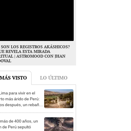
 SON LOS REGISTROS AKÁSHICOS?
UE REVELA ESTA MIRADA
RITUAL | ASTROMOOD CON JHAN
DOVAL
 MÁS VISTO
LO ÚLTIMO
ima para vivir en el
rto más árido de Perú:
1
os después, un rebaño
amas creó un
endente ecosistema
más de 400 años, un
n de Perú sepultó