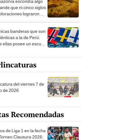
azonía escondía algo
rto en un paisaje con
ande que ni cinco siglos
ida
ploraciones lograron
rarlo: el hallazgo
a cambiar todo lo que se
nicas banderas que son
 sobre su pasado
dénticas a la de Perú:
e ellas posee un escudo
imilar
lincaturas
catura del viernes 7 de
o de 2026
tas Recomendadas
os de Liga 1 en la fecha
 Torneo Clausura 2026: