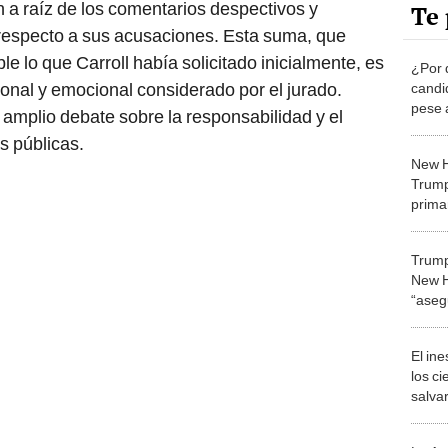
a raíz de los comentarios despectivos y
Te 
 respecto a sus acusaciones. Esta suma, que
 lo que Carroll había solicitado inicialmente, es
¿Por 
ional y emocional considerado por el jurado.
candi
pese 
amplio debate sobre la responsabilidad y el
contr
s públicas.
New H
Trump
prima
Trump
New H
“aseg
repub
El in
los ci
salvar
reint
salvaj