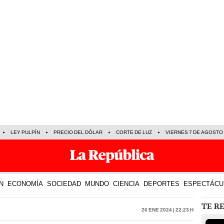
LEY PULPÍN
PRECIO DEL DÓLAR
CORTE DE LUZ
VIERNES 7 DE AGOSTO
N
ECONOMÍA
SOCIEDAD
MUNDO
CIENCIA
DEPORTES
ESPECTÁCU
TE R
26 Ene 2024 | 22:23 h