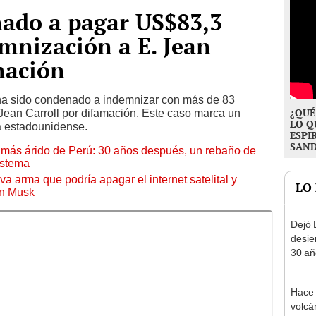
ado a pagar US$83,3
mnización a E. Jean
mación
 ha sido condenado a indemnizar con más de 83
¿QUÉ
. Jean Carroll por difamación. Este caso marca un
LO Q
ca estadounidense.
ESPI
SAN
to más árido de Perú: 30 años después, un rebaño de
istema
a arma que podría apagar el internet satelital y
LO
on Musk
Dejó L
desie
30 añ
de ll
sorpr
Hace 
volcá