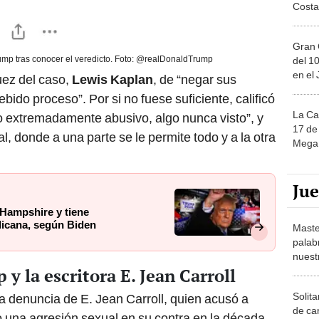
Costa
Gran 
mp tras conocer el veredicto. Foto: @realDonaldTrump
del 10
en el
uez del caso,
Lewis Kaplan
, de “negar sus
bido proceso”. Por si no fuese suficiente, calificó
La Ca
uo extremadamente abusivo, algo nunca visto”, y
17 de 
ral, donde a una parte se le permite todo y a la otra
Mega 
Ju
Hampshire y tiene
licana, según Biden
Maste
palab
nuest
y la escritora E. Jean Carroll
Solita
 la denuncia de E. Jean Carroll, quien acusó a
de ca
una agresión sexual en su contra en la década