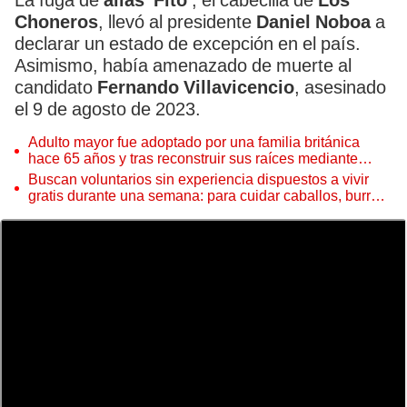
La fuga de
alias 'Fito'
, el cabecilla de
Los
Choneros
, llevó al presidente
Daniel Noboa
a
declarar un estado de excepción en el país.
Asimismo, había amenazado de muerte al
candidato
Fernando Villavicencio
, asesinado
el 9 de agosto de 2023.
Adulto mayor fue adoptado por una familia británica
hace 65 años y tras reconstruir sus raíces mediante
ADN ocurre lo inesperado: “Fue como encontrar una
Buscan voluntarios sin experiencia dispuestos a vivir
aguja en un pajar”
gratis durante una semana: para cuidar caballos, burros
y otros animales rescatados en un refugio por 2 horas