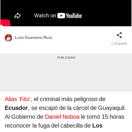
José Adolfo Macías Villamar es el nombre real de alias Fito, jefe de la banda
criminal los Choneros. Foto: composición LR/EFE
Luis Guerrero Ruiz
Compartir
Alias 'Fito',
el criminal más peligroso de
Ecuador
, se escapó de la cárcel de Guayaquil.
Al Gobierno de
Daniel Noboa
le tomó 15 horas
reconocer la fuga del cabecilla de
Los