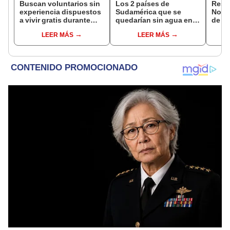
Buscan voluntarios sin
Los 2 países de
Resu
experiencia dispuestos
Sudamérica que se
Noch
a vivir gratis durante
quedarían sin agua en
de a
una semana: para
2050: uno de ellos
ganad
LEER MÁS
LEER MÁS
cuidar caballos, burros
superará el 80%
de C
y otros animales
rescatados en un
refugio por 2 horas