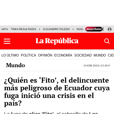
HOY
TINKA RESULTADOS
ALEJANDRO TOLEDO
KENJI FUJIMORI
PRECIO
LO ÚLTIMO
POLÍTICA
OPINIÓN
ECONOMÍA
SOCIEDAD
MUNDO
CIE
Mundo
10 Ene 2024 | 13:45 h
¿Quién es ‘Fito’, el delincuente
más peligroso de Ecuador cuya
fuga inició una crisis en el
país?