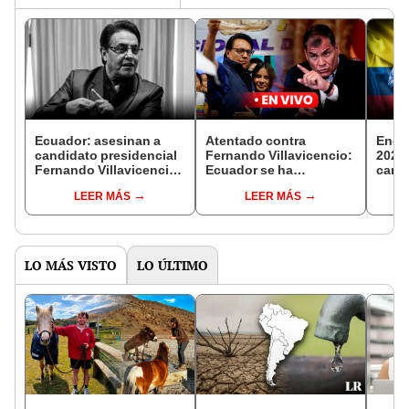
Ecuador: asesinan a
Atentado contra
Encu
candidato presidencial
Fernando Villavicencio:
2023:
Fernando Villavicencio
Ecuador se ha
cand
tras mitín en Quito
convertido en un
inten
LEER MÁS
LEER MÁS
Estado fallido, asegura
las e
Correa
LO MÁS VISTO
LO ÚLTIMO