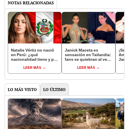
NOTAS RELACIONADAS
Natalie Vértiz no nació
Janick Maceta es
¡Se j
en Perú: ¿qué
sensación en Tailandia:
Aman
nacionalidad tiene y por
fans se quiebran al ver
Janic
qué se mudó a nuestro
en persona a la ex miss
en Ta
LEER MÁS
LEER MÁS
país?
Perú Universo
reac
LO MÁS VISTO
LO ÚLTIMO