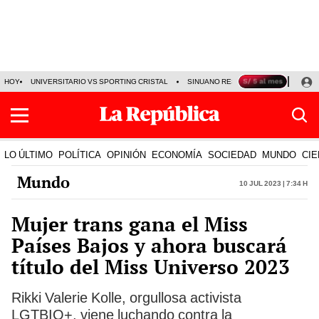
HOY
UNIVERSITARIO VS SPORTING CRISTAL
SINUANO RESULTADOS HOY
CA
LO ÚLTIMO
POLÍTICA
OPINIÓN
ECONOMÍA
SOCIEDAD
MUNDO
CIE
Mundo
10 Jul 2023 | 7:34 h
Mujer trans gana el Miss
Países Bajos y ahora buscará
título del Miss Universo 2023
Rikki Valerie Kolle, orgullosa activista
LGTBIQ+, viene luchando contra la