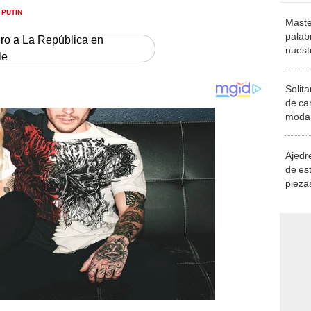
 PUTIN
Maste
palab
ero a La República en
nuest
le
Solita
de ca
moda.
demue
Ajedre
de es
piezas
consi