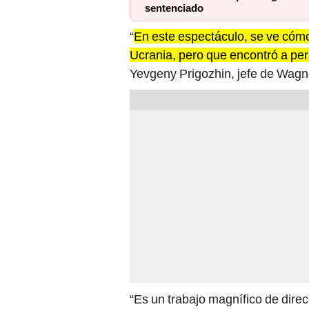
sentenciado
“
En este espectáculo, se ve cómo
Ucrania, pero que encontró a pe
Yevgeny Prigozhin, jefe de Wagne
“Es un trabajo magnífico de direc