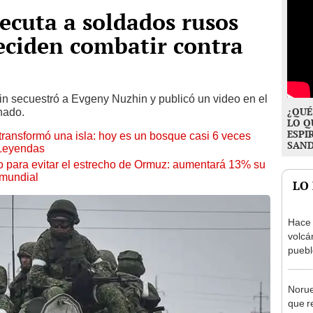
cuta a soldados rusos
eciden combatir contra
lin secuestró a Evgeny Nuzhin y publicó un video en el
¿QUÉ
nado.
LO Q
ESPI
transformó una isla: hoy es un bosque casi 6 veces
SAN
 Leyendas
o para evitar el estrecho de Ormuz: aumentará 13% su
 mundial
LO
Hace 
volcá
puebl
veran
histo
Norue
que r