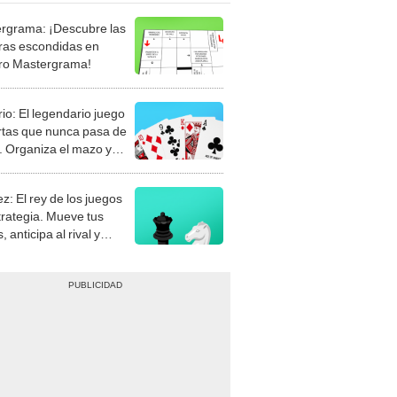
rgrama: ¡Descubre las
ras escondidas en
ro Mastergrama!
rio: El legendario juego
rtas que nunca pasa de
 Organiza el mazo y
stra tu habilidad.
z: El rey de los juegos
trategia. Mueve tus
, anticipa al rival y
gue el jaque mate.