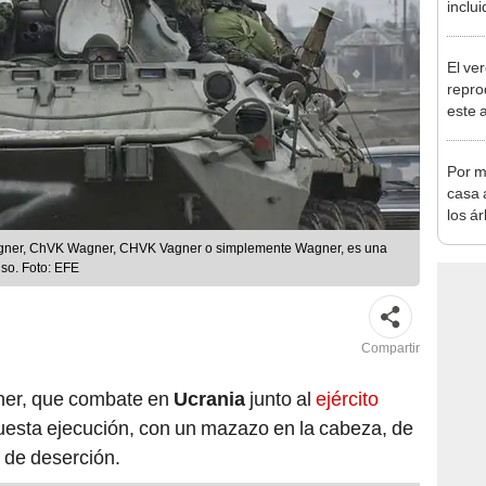
inclui
defor
al 20
El ve
repro
este 
cada 
hasta
Por m
habita
casa a
los á
termi
gner, ChVK Wagner, CHVK Vagner o simplemente Wagner, es una
más 
uso. Foto: EFE
Compartir
gner, que combate en
Ucrania
junto al
ejército
uesta ejecución, con un mazazo en la cabeza, de
de deserción.