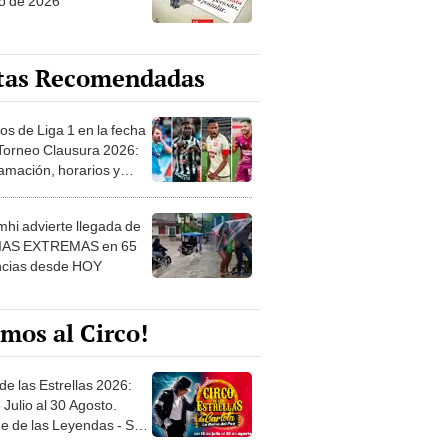
o de 2026
tas Recomendadas
os de Liga 1 en la fecha
 Torneo Clausura 2026:
amación, horarios y
 ver
hi advierte llegada de
IAS EXTREMAS en 65
ncias desde HOY
mos al Circo!
de las Estrellas 2026:
 Julio al 30 Agosto.
e de las Leyendas - San
l