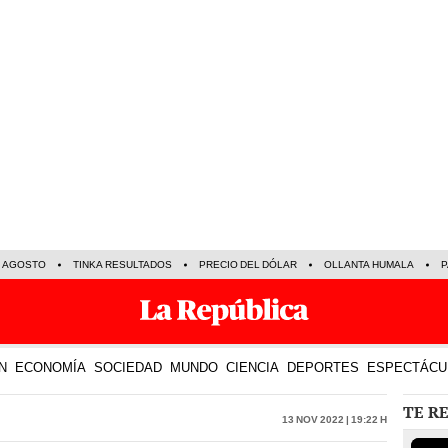
E AGOSTO
TINKA RESULTADOS
PRECIO DEL DÓLAR
OLLANTA HUMALA
P
N
ECONOMÍA
SOCIEDAD
MUNDO
CIENCIA
DEPORTES
ESPECTÁCU
TE R
13 Nov 2022 | 19:22 h