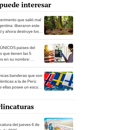
puede interesar
perimento que salió mal
gentina: liberaron este
l y ahora destruye los
es milenarios de la
onia
 ÚNICOS países del
 que tienen las 5
es en su nombre:
ca cuenta con uno
nicas banderas que son
dénticas a la de Perú:
e ellas posee un escudo
imilar
lincaturas
ncatura del jueves 6 de