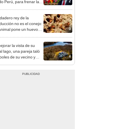
2
do Perú, para frenar la
estación de la Amazonía
30
rdadero rey de la
ducción no es el conejo:
3
animal pone un huevo
tres segundos, vive
 50 años y solo no
ejorar la vista de su
 la Antártida
l lago, una pareja taló
4
rboles de su vecino y
nó con una multa de
de US$600.000