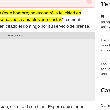
Te 
 (este hombre) no encontró la felicidad en
El ex
rsonas poco amables pero justas
”, comentó
en Ar
r, citado el domingo por su servicio de prensa.
anima
bosqu
Patag
Los 3
mundo
vocal
Améri
Las ú
casi i
una d
muy s
Car
Carli
ción, se mira de un tirón. Espero que ningún