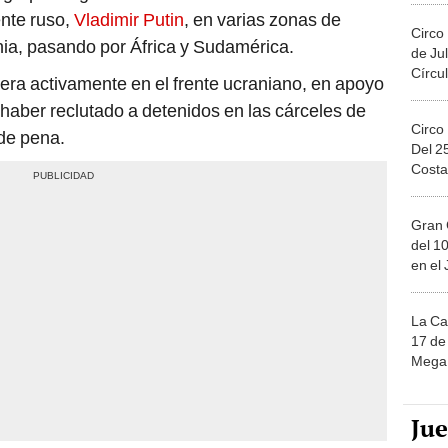
ente ruso,
Vladimir Putin
, en varias zonas de
Circo
ania, pasando por África y Sudamérica.
de Jul
Círcul
era activamente en el frente ucraniano, en apoyo
 haber reclutado a detenidos en las cárceles de
Circo
de pena.
Del 2
Costa
Gran 
del 10
en el
La Ca
17 de 
Mega 
Ju