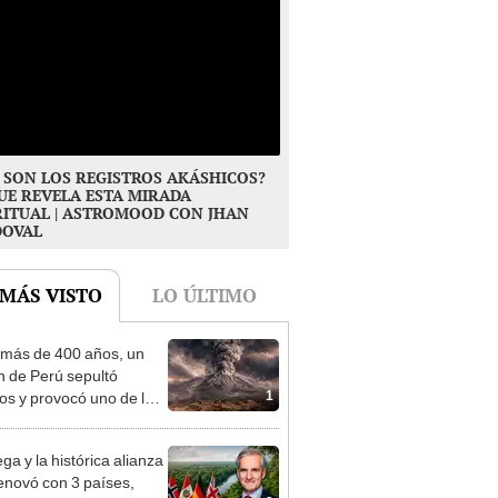
 SON LOS REGISTROS AKÁSHICOS?
UE REVELA ESTA MIRADA
RITUAL | ASTROMOOD CON JHAN
DOVAL
 MÁS VISTO
LO ÚLTIMO
más de 400 años, un
n de Perú sepultó
1
os y provocó uno de los
os más fríos de la
ria: sigue bajo monitoreo
ga y la histórica alianza
enovó con 3 países,