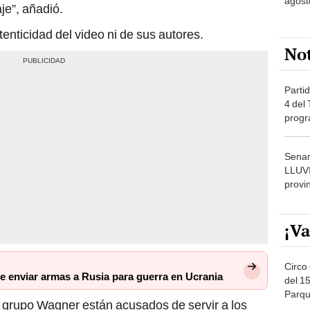
agost
je”, añadió.
nticidad del video ni de sus autores.
No
Partid
4 del
progr
dónde
Senam
LLUV
provi
¡Va
Circo 
e enviar armas a Rusia para guerra en Ucrania
del 15
Parqu
 grupo Wagner están acusados de servir a los
Migue