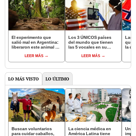
El experimento que
Los 3 ÚNICOS países
Las 
salió mal en Argentina:
del mundo que tienen
que s
liberaron este animal y
las 5 vocales en su
la de
ahora destruye los
nombre: América cuenta
pose
LEER MÁS
LEER MÁS
bosques milenarios de
con uno
simil
la Patagonia
LO MÁS VISTO
LO ÚLTIMO
Buscan voluntarios
La ciencia médica en
Un de
para cuidar caballos,
América Latina tiene
impu