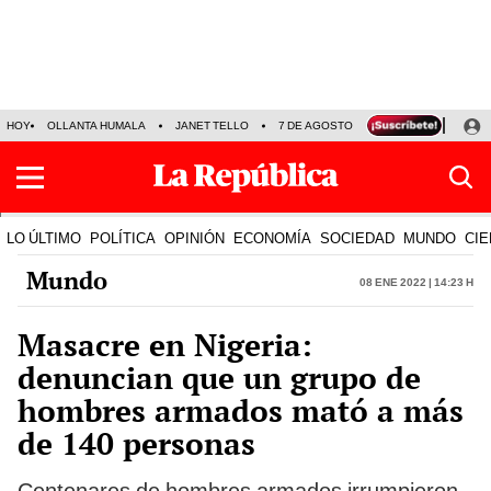
HOY
OLLANTA HUMALA
JANET TELLO
7 DE AGOSTO
TINKA RESULTADOS
LO ÚLTIMO
POLÍTICA
OPINIÓN
ECONOMÍA
SOCIEDAD
MUNDO
CIE
Mundo
08 Ene 2022 | 14:23 h
Masacre en Nigeria:
denuncian que un grupo de
hombres armados mató a más
de 140 personas